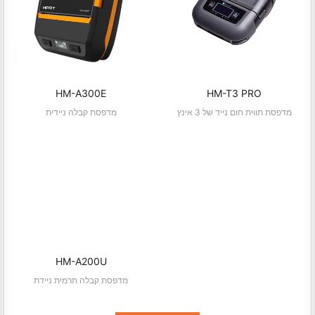
HM-A300E
HM-T3 PRO
מדפסת תווית חום נייד של 3 אינץ
מדפסת קבלה ניידית
HM-A200U
מדפסת קבלה תרמית ניידת