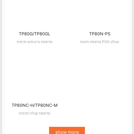
TP80G/TP80GL
TP80N-PS
מדפסת תחנת POS טבלט
מדפסת כרטיסים תרמית
TP80NC-H/TP80NC-M
מדפסת קבלה תרמית
show more