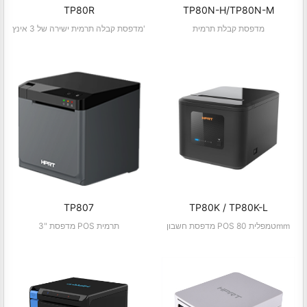
TP80R
TP80N-H/TP80N-M
מדפסת קבלת תרמית
מדפסת קבלה תרמית ישירה של 3 אינץ'
TP807
TP80K / TP80K-L
מדפסת חשבון POS טמפלית 80mm
3" מדפסת POS תרמית