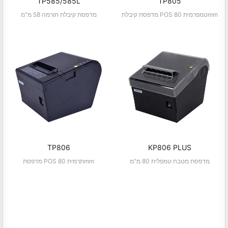
TP585/585L
TP805
מדפסת קיבלת POS טמפרמית 80mm
מדפסת קיבלת תורמה 58 מ"מ
TP806
KP806 PLUS
מדפסת מטבח טמפלית 80 מ"מ
מדפסת POS תרמית 80mm