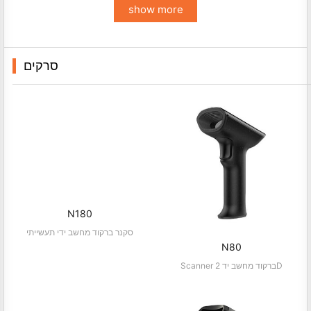
show more
סרקים
N180
סקנר ברקוד מחשב ידי תעשייתי
N80
Scanner ברקוד מחשב יד 2D