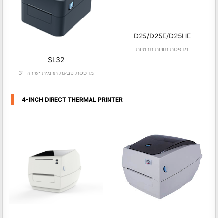
D25/D25E/D25HE
מדפסת תוויות תרמיות
SL32
3" מדפסת טבעת תרמית ישירה
4-INCH DIRECT THERMAL PRINTER