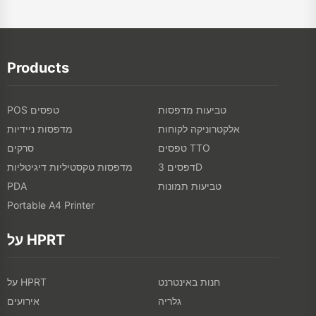
Products
טביעות מדפסות
POS טפסים
אלקטרוניקה לקוחות
מדפסות ניידיות
טפסים TTO
סרקים
דפסים 3D
מדפסות טקסטיליות דיגיטליות
טביעות תמונות
PDA
Portable A4 Printer
על HPRT
חנות באינטרנט
על HPRT
גלריה
אירועים