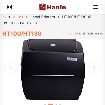
HT100/HT130 4"
>
Label Printers
>
בית
>
תוצר
טביעת העברה תרמית
HT100/HT130
הורדות
SPECIES TECH
תצוגה