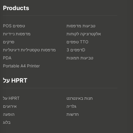
Products
טביעות מדפסות
POS טפסים
אלקטרוניקה לקוחות
מדפסות ניידיות
טפסים TTO
סרקים
דפסים 3D
מדפסות טקסטיליות דיגיטליות
טביעות תמונות
PDA
Portable A4 Printer
על HPRT
חנות באינטרנט
על HPRT
גלריה
אירועים
חדשות
הופעה
בלוג