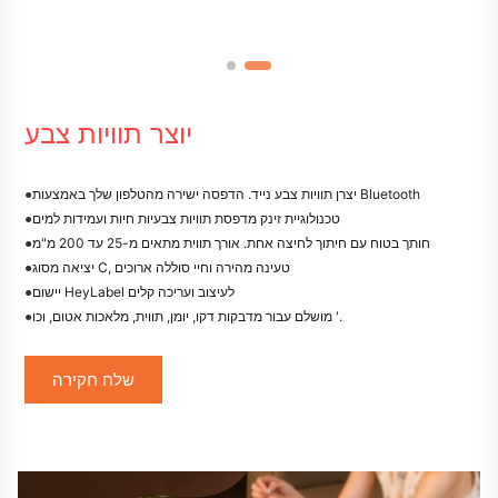
יוצר תוויות צבע
יצרן תוויות צבע נייד. הדפסה ישירה מהטלפון שלך באמצעות Bluetooth
●
טכנולוגיית זינק מדפסת תוויות צבעיות חיות ועמידות למים
●
חותך בטוח עם חיתוך לחיצה אחת. אורך תווית מתאים מ-25 עד 200 מ"מ
●
יציאה מסוג C, טעינה מהירה וחיי סוללה ארוכים
●
יישום HeyLabel לעיצוב ועריכה קלים
●
מושלם עבור מדבקות דקו, יומן, תווית, מלאכות אטום, וכו '.
●
שלח חקירה