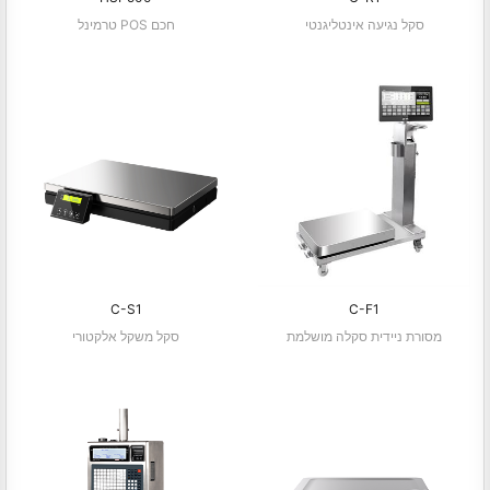
סקל נגיעה אינטליגנטי
טרמינל POS חכם
C-S1
C-F1
מסורת ניידית סקלה מושלמת
סקל משקל אלקטורי