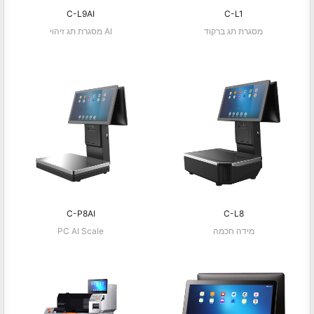
C-L9AI
C-L1
מסגרת תג ברקוד
מסגרת תג זיהוי AI
C-P8AI
C-L8
מידה חכמה
PC AI Scale