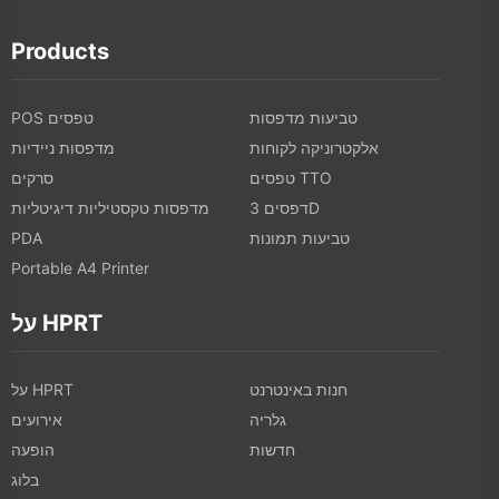
Products
טביעות מדפסות
POS טפסים
אלקטרוניקה לקוחות
מדפסות ניידיות
טפסים TTO
סרקים
דפסים 3D
מדפסות טקסטיליות דיגיטליות
טביעות תמונות
PDA
Portable A4 Printer
על HPRT
חנות באינטרנט
על HPRT
גלריה
אירועים
חדשות
הופעה
בלוג