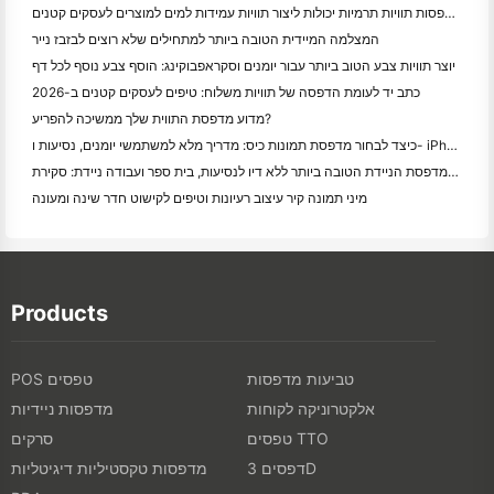
האם מדפסות תוויות תרמיות יכולות ליצור תוויות עמידות למים למוצרים לעסקים קטנים?
המצלמה המיידית הטובה ביותר למתחילים שלא רוצים לבזבז נייר
יוצר תוויות צבע הטוב ביותר עבור יומנים וסקראפבוקינג: הוסף צבע נוסף לכל דף
כתב יד לעומת הדפסה של תוויות משלוח: טיפים לעסקים קטנים ב-2026
מדוע מדפסת התווית שלך ממשיכה להפריע?
כיצד לבחור מדפסת תמונות כיס: מדריך מלא למשתמשי יומנים, נסיעות ו- iPhone
המדפסת הניידת הטובה ביותר ללא דיו לנסיעות, בית ספר ועבודה ניידת: סקירת Hanin MT620 Pro
מיני תמונה קיר עיצוב רעיונות וטיפים לקישוט חדר שינה ומעונה
Products
טביעות מדפסות
POS טפסים
אלקטרוניקה לקוחות
מדפסות ניידיות
טפסים TTO
סרקים
דפסים 3D
מדפסות טקסטיליות דיגיטליות