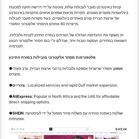
קניות באינטרנט מעבר לגבולות עולות, מונעות על ידי דרישה חזקה למכונות
בינלאומיות ומוצרים מגוונים. חקירות מראות שמונים אחוזים מהקניות באינטרנט
של ארצות הברית קונים מאתרים בינלאומיים, בעוד פקודות מעבר לגבולות
מייצרות 60 אחוזים מהסחר אלקטרוני הסעודי.
זה משקף את ההעדפות הגדולה של הצרתים במזרח התיכון לקניות גלובליות,
השוואות במחירים, ועסקות טובות יותר, שנדלקו ע"י בום הסחר אלקטרוני הנוגע
לפנדמיה.
פלטפורמות מסחר אלקטרוני מובילות במזרח התיכון
אמזון
: משדר שרשרות אספקה גלובליות ברחבי ארצות הברית, ערב סעודי
●
ומצרים.
: Localized services and rapid Gulf market expansion.
צהריים.
●
●
AliExpress
: Popular in North Africa and the UAE for affordable
direct-shipping options.
: שולטת באופנה מהירה עם משלוח מהיר מופעל על ידי לוגיסטיקה
SHEIN
●
אופטימית.