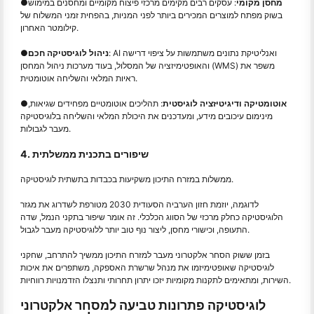
מחסן מקומי
: עסקים רבים מקימים מרכזי פיצוח מקומיים ומחסנים במימוש
●
בשוק מפתח למוצרים המכירים ביותר לפני המניות, בהפחית זמני המשלוח של
קילומטר האחרון.
: AI ואנליטיקת נתונים משתמשות על ציפוי דרישה
ניהול לוגיסטיקה חכם
●
והאופטימיזציה של המסלול, בעוד מערכות ניהול המחסן (WMS) משפר את
ראיות המלאי והשליחה אוטומטית.
אוטומטיקה ודיגיטיזציה לוגיסטית
: תהליכים אוטומטיים מפחידים שגיאות,
●
מינימום עיכובים מידע, ומעדכנים את היכולת המלאי והשליחה בלוגיסטיקה
מעבר לגבולות.
4. שיפורים בתכנית ממשלתית
ממשלות במזרח התיכון משקיעות בכבדות בתשתית לוגיסטיקה.
לדוגמה, יוזמת חזון הערביה הסעודית 2030 מטורפת לשדרוג את מגזר
הלוגיסטיקה כחלק מרכזי של הסווג הכלכלי. זה אומר שיפור בתקני הנמל, שדה
התעופה, וכישורי מחסן, ליצור נוף טוב יותר ללוגיסטיקה מעבר לגבול.
בזמן ששוק הסחר אלקטרוני מעבר למזרח התיכון ממשיך להתרחב, שחקני
לוגיסטיקה שאופטימיזמו את מנהל שרשרת האספקה, משתפרים את איכות
השירות, ומתאימים לתקנות מקומיות יזכו יתרון תחרותי ותנצלו הזדמנויות רווחיות.
לוגיסטיקה פתרונות טביעה למסחר אלקטרוני