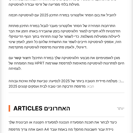
פעילות בלתי מפריעה של זרימי עבודה לוגיסטיקה.
להוביל את בום הסחר אלקטרוני במזרח התיכון 2025 עם לוגיסטיקה חכמה
התרחבות המהירה של הסחר אלקטרוני מעבר לגבול במזרח התיכון פותחת
הזדמנויות ללא תקדים למגזר הלוגיסטיקה בזמן שהגבירה באותו הזמן את הבר
לייעילות ומפעילות מושלמת. כדי לשמור על קצה תחרותי בתוך הנוף הדינמיקלי
הזה, אספקי לוגיסטיקה חייבים לשפר את התשתית שלהם כל הזמן, לאמץ שינוי
דיגיטלי, ולאמץ פתרונות מדפסת לוגיסטיקה מתקדמות.
מוכן לאופטימיזם את מבצעי הלוגיסטיקה שלך במזרח התיכון? תי
צור קשר
עם
צוות המומחה של HPRT היום לפתרונות לוגיסטיקה מתאימות למדפסת שגורמות
לצמיחה.
פרב:
מצלמה מיידית הטובה ביותר של 2025 לנסיעה: טביעות קלות ואיכות גבוהה
הבא:
מדפסת הדבקת הכי טובה לבית ועסקים קטנים 2025
ARTICLES האחרונים
יותר
כיצד לבחור את תוכנת המסעדה הנכונה למסעדה הקטנה או הבינונית שלך
האם אתה צריך מדפסת A4 ניידת עבור חשבונות מחסן? מה באמת עובד