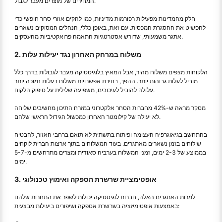
המחירים של מוצרים מעבר לגבול.
חלק מהמדינות מפעילות רפורמות מדיניות, כמו להקים אזורי סחר חופשי כדי
להפשיט את ההסגרת המכסית. עם זאת, באופן כללי, הנהלים המסוקים נשארים
אתגר משמעותי, שדורש אסטרטגיות התאמה פרואקטיביות מהעסקים.
2. משלוח במרחק האחרון נגד יעילות עלות
הלקוחות מצפים משלוח מהיר, אבל המאיץ בלוגיסטיקה מעבר לגבולות בדרך כלל
מוביל לעלות גבוהות יותר. ההפך, בחירת אפשרויות משלוח בעלות נמוכה יותר
עלולה להוביל לעיכובים, משפיעה שלילית על סיפוק הלקוח.
מסקר מראה ש-42% מחברות הסחר אלקטרוני במזרח התיכון מחשיבים שליחה
לא יעילה של קילומטר האחרון כמכשול הגידול הראשי שלהם.
בהתחשב בגיאוגרפיה העצומה ופיתוח בתשתית לא תואם ברחבי האזור, להבטיח
שילוחים בזמן נשארים מאתגרים. בעוד המשלוחים בתוך ארצות הברית לוקחים
בממוצע של 2-3 ימים, זמני המשלוח בערביה סאודית ומצרים מתרחשים מ-5-7
ימים.
3. אופטימציית שרשרת הספקה ואימוץ טכנולוגי
למרות האתגרים האלה, חברות לוגיסטיקה יכולות לשפר את התחרות שלהם
באמצעות אופטימיזציה בשרשרת אספקה ושיפורים ביעילות מבצעית: