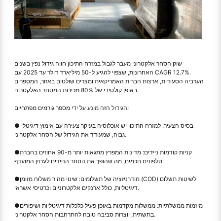
שוק הסחר אלקטרוני מעבר לגבול במזרח התיכון חווה גידול נפץ בשנים
האחרונות, שצפוי להגיע ל-50 מיליארד דולר עד 2025 עם CAGR 12.7%.
הערביה הסעודית, ארצות הברית האמריקאית ומצרים שולטים באזור, המספרים
באופן קולטיבי של 80% מכירות המסחר האלקטרוני.
הגידול הזה מונע על ידי מספר גורמים מפתחיים:
● בסיס הצעיר: למזרח התיכון יש אוכלוסיה בעיקר צעירה עם אימוץ דיגיטלי
גבוה, שמעודד את הגידול של הסחר אלקטרוני.
קניות קודמות ניידים: מדינות המפרץ מתגאות יותר מ-90 אחוזים בחברת
●
טלפונים חכמים, מה שהופך את הסחר הניידים לערוץ המועדף.
מודרניזציה של תשלומים: שינוי מהיר משלוח מזומן (COD) לשיטות תשלום
●
דיגיטליות, כולל ארנקים אלקטרוניים וכרטיסי אשראי.
מיזמות ממשלתיות: ממשלות מקדמות באופן פעיל כלכלות דיגיטליות ושיפורים
●
בתשתית, יוצרות סביבה טובה להתרחבות הסחר אלקטרוני.