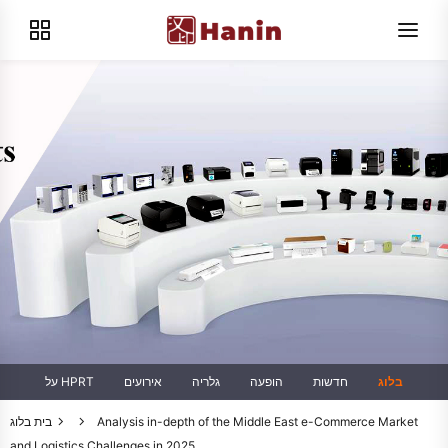
בלוג
חדשות
הופעה
גלריה
אירועים
על HPRT
Analysis in-depth of the Middle East e-Commerce Market
בית
בלוג
and Logistics Challenges in 2025