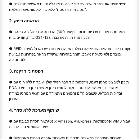
● חיפוי תווית אוטומטי מושלם עם קווי אירועים אינטליגנטיים מאפשר תהליכים
"מסוג תווית-דפסה" ללא ערך לאוטומטיזציה מלאה.
2. התאמה ודיוק
● הדפסה עם ריזולוציה גבוהה (עד 600dpi) מאבטחת אותיות ערביות חדות,
ברות, קודים ברה GS1-128, ותוכן תווית תווית מורכבת
● RFID וקוד ברקוד התאמות עם יציאה כפולה מוגבלת את הדריש הגדול לאיתור
מוצרים ולוגיסטיקה מעקב, תומך בזהירות שרשרת מלאה בפתרונות טביעות
לוגיסטיקה.
3. דפסת נייד זקנה
● תוכנן למבצעי מחסן דינמי, מדפסות קוד הבר הנייד שלנו עובדות ללא חוט עם
PDA מחשב יד, מאפשר לדפסה במקום לתווית בזמן אמיתי בזמן הבחירה
ובדיקות המלאי. עיצובים קלים וחמושים מתמודדים עם תנאי המחסן במזרח
התיכון.
4. שיתוף מערכת ללא סדר
● אינטגרציה חסרת סביבה עם Amazon, AliExpress, ופלטפורמות WMS עבור
שינוי אוטומטי סדר לתווית.
● מערכות מעקב על מכשירים מרחוקים ומערכות אזהרה חכמות מאבטחות