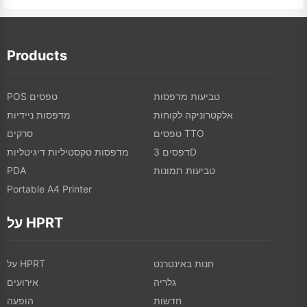
Products
טביעות מדפסות
POS טפסים
אלקטרוניקה לקוחות
מדפסות ניידיות
טפסים TTO
סרקים
דפסים 3D
מדפסות טקסטיליות דיגיטליות
טביעות תמונות
PDA
Portable A4 Printer
על HPRT
חנות באינטרנט
על HPRT
גלריה
אירועים
חדשות
הופעה