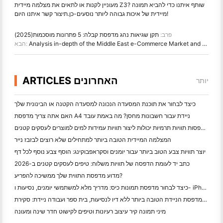
מעוניין לקנות או לתאים את מצלמה מיידית Z3? שותף איתנו כדי להביא תמונה
תיצור קשר איתנו היום!
מיידית של איכות גבוהה ליותר נוסעים
-כן.
פרב:
תקן שגיאות נהג מדפסת קבלה: 5 פתרונות מוסכמות(2025)
Analysis in-depth of the Middle East e-Commerce Market and Logistics Challenges in 2025
הבא:
ARTICLES האחרונים
יותר
כיצד לבחור את תוכנת המסעדה הנכונה למסעדה הקטנה או הבינונית שלך
האם אתה צריך מדפסת A4 ניידת עבור חשבונות מחסן? מה באמת עובד
האם מדפסות תוויות תרמיות יכולות ליצור תוויות עמידות למים למוצרים לעסקים קטנים?
המצלמה המיידית הטובה ביותר למתחילים שלא רוצים לבזבז נייר
יוצר תוויות צבע הטוב ביותר עבור יומנים וסקראפבוקינג: הוסף צבע נוסף לכל דף
כתב יד לעומת הדפסה של תוויות משלוח: טיפים לעסקים קטנים ב-2026
מדוע מדפסת התווית שלך ממשיכה להפריע?
כיצד לבחור מדפסת תמונות כיס: מדריך מלא למשתמשי יומנים, נסיעות ו- iPhone
המדפסת הניידת הטובה ביותר ללא דיו לנסיעות, בית ספר ועבודה ניידת: סקירת Hanin MT620 Pro
מיני תמונה קיר עיצוב רעיונות וטיפים לקישוט חדר שינה ומעונה