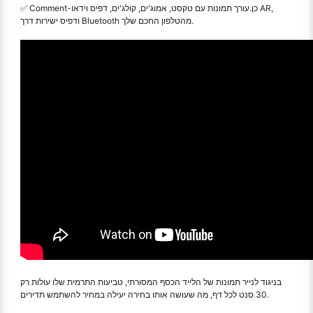
-כן.
עורך תמונות עם טקסט, אמוג'ים, קולג'ים, דפיס וידאו AR,
✅ Comment
ודפיס ישירות דרך Bluetooth מהטלפון החכם שלך.
בניגוד לנייר תמונות של הלייד הכסף המסורתי, טביעות התרמית שלו עולות רק
30 סנט לכל דף, מה שעושה אותו בחירה יעילה במחיר להשתמש תדירים.