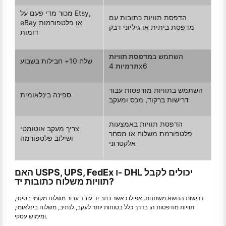
מכור מדי פעם על Etsy,
הדפסת תוויות כתובות עם
eBay או פלטפורמות
מדפסת ביתית או גיליוני דבק
דומות
השתמש ב
מדפסת תוויות
שלח 10+ חבילות בשבוע
4x6
תרמיות
השתמש בתוויות מודפסות עבור
ספינה בינלאומית
דרישות ברקוד, מכס ומעקב
הדפסת תוויות באמצעות
צריך מעקב אוטומטי
פלטפורמת משלוח או מסחר
ושילוב פלטפורמה
אלקטרוני
האם USPS, UPS, FedEx ו- DHL יכולים לקבל
תוויות משלוח כתובות יד?
דרישות הנושא משתנות. אפילו כאשר כתב יד עובד עבור משלוח מקומי בסיסי,
תוויות מודפסות הן בדרך כלל בטוחות יותר לעקב, לנתיב, משלוח בינלאומי,
ומימוש עסקי.