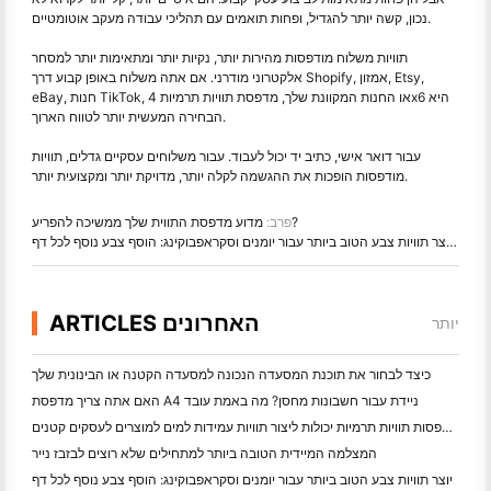
נכון, קשה יותר להגדיל, ופחות תואמים עם תהליכי עבודה מעקב אוטומטיים.
תוויות משלוח מודפסות מהירות יותר, נקיות יותר ומתאימות יותר למסחר
אלקטרוני מודרני. אם אתה משלוח באופן קבוע דרך Shopify, אמזון, Etsy,
eBay, חנות TikTok, או החנות המקוונת שלך, מדפסת תוויות תרמיות 4x6 היא
הבחירה המעשית יותר לטווח הארוך.
עבור דואר אישי, כתיב יד יכול לעבוד. עבור משלוחים עסקיים גדלים, תוויות
מודפסות הופכות את ההגשמה לקלה יותר, מדויקת יותר ומקצועית יותר.
מדוע מדפסת התווית שלך ממשיכה להפריע?
פרב:
הבא:
יוצר תוויות צבע הטוב ביותר עבור יומנים וסקראפבוקינג: הוסף צבע נוסף לכל דף
ARTICLES האחרונים
יותר
כיצד לבחור את תוכנת המסעדה הנכונה למסעדה הקטנה או הבינונית שלך
האם אתה צריך מדפסת A4 ניידת עבור חשבונות מחסן? מה באמת עובד
האם מדפסות תוויות תרמיות יכולות ליצור תוויות עמידות למים למוצרים לעסקים קטנים?
המצלמה המיידית הטובה ביותר למתחילים שלא רוצים לבזבז נייר
יוצר תוויות צבע הטוב ביותר עבור יומנים וסקראפבוקינג: הוסף צבע נוסף לכל דף