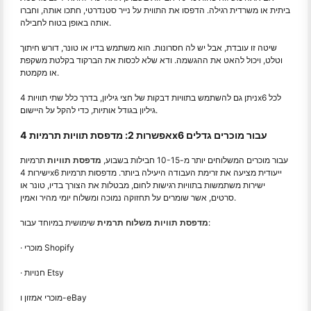
ביתית או משרדית רגילה. הדפסו את התווית על נייר סטנדרטי, חתכו אותה, וחברו
אותה באופן בטוח לחבילה.
שיטה זו עובדת, אבל יש לה חסרונות. הוא משתמש בדיו או טונר, דורש חיתוך
וטלט, ויכול להאט את ההגשמה. ודא שלא לכסות את הברקוד בקלטת משקפת
או מקמטת.
ניתן גם להשתמש בתוויות דבקות של חצי גיליון, בדרך כלל שתי תוויות 4x6 לכל
גיליון בגודל אותיות, כדי להקל על היישום.
אפשרות 2: מדפסת תוויות תרמיות 4x6 עבור מוכרים גדלים
עבור מוכרים המשלוחים יותר מ-10-15 חבילות בשבוע,
מדפסת תוויות
תרמיות
ישירות 4x6 ייעודית מציעה את זרימת העבודה היעילה ביותר. מדפסות תרמיות
ישירות משתמשות בתוויות רגישות לחום, מבטלות את הצורך בדיו, טונר או
סרטים, אשר שומרים על תחזוקה נמוכה ומשלוח יומי מהיר ואמין.
שימושית במיוחד עבור:
מדפסת תוויות משלוח תרמית
· מוכרי Shopify
· חנויות Etsy
מוכרי אמזון ו-eBay