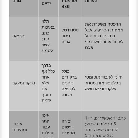
הערות
מודפסת
גורם
ידיים
4x6
תלוי
הדפסה משפרת את
באיכות
אמינות הסריקה, אבל
סטנדרטי,
כתב
כתב יד ברור יכול
ניגוד
קריאה
היד;
לעבוד עבור דואר מדי
גבוה
עשוי
פעם
לסמיג
בדרך
כולל
כלל אף
חיוני לעיבוד אוטומטי
ברקודים
אחד
בפלטפורמות מסחר
ניתנים
אלא
ברקוד/מעקב
אלקטרוני או נושא
לקריאה
אם
מכונה
הוסף
ידנית
איטי
כתב יד אפשרי עבור 1-
יצירה
יותר
5 חבילות בשבוע;
עיבוד
ויישום
עבור
הדפסה יעילה יותר
ומהירות
מהירים
חבילות
ככל שהנפח גדל