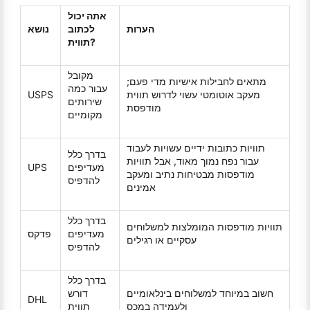
אתה יכול
הערות
לכתוב
נושא
תווית?
מקובל
מתאים לחבילות אישיות מדי פעם;
עבור כמה
מעקב אוטומטי עשוי לדרוש תווית
USPS
שירותים
מודפסת
מקומיים
תוויות כתובות ידיים עשויות לעבוד
בדרך כלל
עבור נפח נמוך מאוד, אבל תוויות
מעדיפים
UPS
מודפסות מבטיחות נתיב ומעקב
להדפיס
אמינים
בדרך כלל
תוויות מודפסות המומלצות למשלוחים
מעדיפים
פדקס
עסקיים או רגילים
להדפיס
בדרך כלל
חשוב במיוחד למשלוחים בינלאומיים
דורש
DHL
ולעמידה במכס
תווית