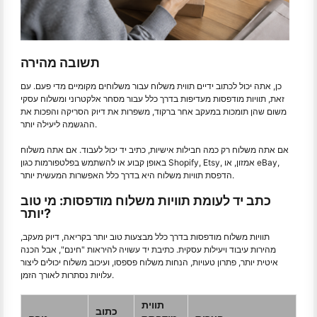
תשובה מהירה
כן, אתה יכול לכתוב ידיים תווית משלוח עבור משלוחים מקומיים מדי פעם. עם
זאת, תוויות מודפסות מעדיפות בדרך כלל עבור מסחר אלקטרוני ומשלוח עסקי
משום שהן תומכות במעקב אחר ברקוד, משפרות את דיוק הסריקה והפכות את
ההגשמה ליעילה יותר.
אם אתה משלוח רק כמה חבילות אישיות, כתיב יד יכול לעבוד. אם אתה משלוח
באופן קבוע או להשתמש בפלטפורמות כגון Shopify, Etsy, אמזון, או eBay,
הדפסת תוויות משלוח היא בדרך כלל האפשרות המעשית יותר.
כתב יד לעומת תוויות משלוח מודפסות: מי טוב
יותר?
תוויות משלוח מודפסות בדרך כלל מבצעות טוב יותר בקריאה, דיוק מעקב,
מהירות עיבוד ויעילות עסקית. כתיבת יד עשויה להיראות "חינם", אבל הכנה
איטית יותר, פתרון טעויות, הנחות משלוח פספסו, ועיכוב משלוח יכולים ליצור
עלויות נסתרות לאורך הזמן.
תווית
כתוב