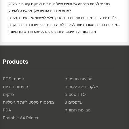
כתב יד לעומת הדפסה של תוויות משלוח: טיפים לעסקים קטנים ב-2026
מדוע מדפסת התווית שלך ממשיכה להפריע?
כיצד לבחור מדפסת תמונות כיס: מדריך מלא למשתמשי יומנים, נסיעות ו- iPhone
המדפסת הניידת הטובה ביותר ללא דיו לנסיעות, בית ספר ועבודה ניידת: סקירת Hanin MT620 Pro
מיני תמונה קיר עיצוב רעיונות וטיפים לקישוט חדר שינה ומעונה
Products
טביעות מדפסות
POS טפסים
אלקטרוניקה לקוחות
מדפסות ניידיות
טפסים TTO
סרקים
דפסים 3D
מדפסות טקסטיליות דיגיטליות
טביעות תמונות
PDA
Portable A4 Printer