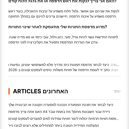
האם אני צריך לנקות את ראש הדפסה או את גלגל הלוח קודם?
לנקות את שניהם אם אפשר. גלגל הלוח משפיע על יציבות ההאכילה, בעוד ראש
הדפסה משפיע על איכות הדפסה. חיישנים צריכים להינקי גם במהלך תחזוקה.
מדוע מדפסת התוויות שלי מתעסקת לאחר שינוי התוויות?
לתוויות החדשות עשוי להיות גודל, פער, כיוון גילול, עובי כיסוי או סוג מדיה שונה.
עדכן את הגדרות המדפסת ותפעיל את הקליברציה לפני הדפסה.
פרב:
בחור מדפסת תמונות כיס: מדריך מלא למשתמשי יומנים, נסיעות ו- iPhone
הבא:
כתב יד לעומת הדפסה של תוויות משלוח: טיפים לעסקים קטנים ב-2026
ARTICLES האחרונים
יותר
כיצד לבחור את תוכנת המסעדה הנכונה למסעדה הקטנה או הבינונית שלך
האם אתה צריך מדפסת A4 ניידת עבור חשבונות מחסן? מה באמת עובד
האם מדפסות תוויות תרמיות יכולות ליצור תוויות עמידות למים למוצרים לעסקים קטנים?
המצלמה המיידית הטובה ביותר למתחילים שלא רוצים לבזבז נייר