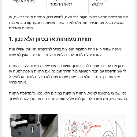
ניקוי לא עוזר
ללבוש
ראש הדפסה
אם המדפסת תתקע באותו מקום בכל פעם, לחפש דבק, חתיכות תווית קרועות, או
מכשול מכני. אם הבעיה התחילה לאחר שינוי התוויות, התמקד קודם בתאימות
התוויות והגדרות.
1. תוויות מעוותות או בכיוון הלא נכון
טעינה שגויה היא אחת הסיבות הנפוצות ביותר ל
מדפסת תוויות
. אפילו זווית
קטנה יכולה לגרום לתווית להיכנס לנתיב ההזנה באופן לא שווה.
בדוק אם התווית מופנית לכיוון הנכון. תוויות תרמיות ישירות חייבות לעבור מתחת
לראש הדפסה עם הצד המעופף מול הדרך הנכונה. אם התווית מופכת למטה או
מנובעת דרך הנתיב הלא נכון, ייתכן שהמדפסת לא תצליח לזהות או להאכיל
אותה כראוי.
כפי שמוצג בתמונה למטה, התווית מותקנת במיקום הלא נכון על מדפסת התווית
התעשייתית, מה שגורם לחיישן להיכשל לזהות אותה וכתוצאה מכך לגרום לעיבוד.