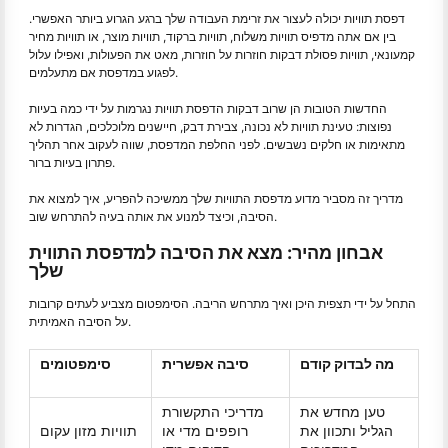
דפסת תוויות יכולה לעצור את זרימת העבודה שלך ברגע הגרוע ביותר האפשרי.
בין אם אתה מדפיס תוויות משלוח, תוויות ברקוד, תוויות מוצר, או תוויות מחיר
קמעונאי, תוויות פסולת דבקות חוזרות על חוזרות, מאט את הפעולות, ואפילו עלול
לפגוע במדפסת אם מתעלמים.
החדשות הטובות הן שרוב דבקות הדפסת תוויות נגרמות על ידי כמה בעיות
נפוצות: טעינת תוויות לא נכונה, צבירת דבק, חיישנים מלוכלכים, הגדרות לא
מתאימות או חלקים נשבשים. לפני החלפת המדפסת, שווה לעקוב אחר תהליך
פתרון בעיות ברור.
מדריך זה מסביר מדוע מדפסת התוויות שלך ממשיכה להפריע, איך למצוא את
הסיבה, וכיצד למנוע את אותה בעיה להתרחש שוב.
אבחון מהיר: מצא את הסיבה למדפסת התווית
שלך
התחל על ידי תצפית היכן ואיך מתרחש הריבה. הסימפטום מצביע לעתים קרובות
על הסיבה האמיתית.
מה לבדוק קודם
סיבה אפשרית
סימפטומים
טען מחדש את
מדריכי התקשורת
הגליל ותכוון את
רופפים מדי או
תוויות מזון עקום