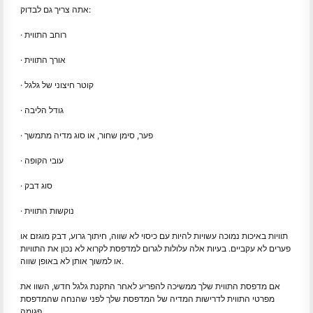
אתה צריך גם לבדוק:
· רוחב התווית
· אורך התווית
· קוטר חיצוני של גלגל
· גודל הליבה
· פער, סימן שחור, או סוג מדיה מתמשך
· עובי הקופה
· סוג דבק
· נוקשות התווית
תוויות באיכות נמוכה עשויות להיות עם כיסוי לא שווה, חיתוך גרוע, דבק מוגזם או
פערים לא עקביים. בעיות אלה עלולות לגרום למדפסת לקרוא לא נכון את התוויות
או למשוך אותן לא באופן שווה.
אם מדפסת התווית שלך ממשיכה להפריע לאחר התקנת גלגל חדש, השוו את
מפרטי התווית לדרישות המדיה של המדפסת שלך לפני שהנחה שהמדפסת
פגומה.