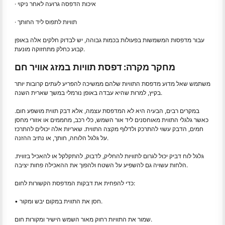
· איכות הדפסה גרועה לאחר ניקוי
· תוויות לתפוס ליד החותך
עבור מדפסות המשמשות בפעולות בכמות גבוהה, יש לבדוק חלקים אלה באופן
קבוע כחלק מתחזוקה מונעת.
מחקר מקרה: דפסת תוויות במזג אוויר חם
משתמש שאל מדוע מדפסת התוויות שלהם ממשיכה להפריע לעתים קרובות יותר
בקיץ, למרות שהיא עבדה באופן נורמלי במשך שארית השנה.
במקרים רבים, הבעיה היא לא המדפסת עצמה, אלא דבק תווית מושפע חום.
כאשר גלגלי התווית מאוחסנים ליד אור השמש, כלי רכב, מחממים או אזורי מחסן
חמים, הדבק עשוי להתרכק ולדלוף מקצה התווית. שאריות אלה יכולים להתרכז
על גלגל הלוחה, חותך, או נתיב ההזנה.
גלגל לוח דביק יכול לגרום לתוויות להחליק, לדבוק, להתקלקל או להאכיל בזווית.
הלחות עשויה גם להשפיע על השטח ולהפוך את ההאכילה פחות יציבה.
כדי להפחית את דבקות המדפסת הקשורות לחום:
• חסן את התווית במקום יבש ומקור.
שמור את התוויות רחוק מאור השמש הישיר ומקורות חום.