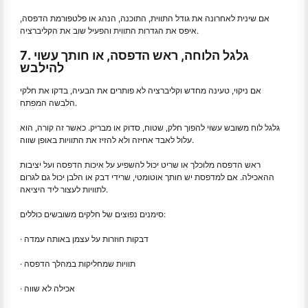
אם שינית לאחרונה את גודל התווית, התוכנה, הנהג או פלטפורמת הדפסה,
איפס את הגדרות התווית והפעיל שוב את הקליברציה.
7. גלגל הלוחה, ראש הדפסה, או חותך עשוי
להילבש
אם ניקוי, טעינה מחדש וקליברציה לא פותרים את הבעיה, בדקו את חלקי
הלבשה המפתח.
גלגל לוח משובש עשוי להפוך חלק, שטוח, סדוק או מבריק. כאשר זה קורה, הוא
עלול לאבד אחיזה ולא להזיז את התוויות באופן שווה.
ראש הדפסה מלוכלך או שריט יכול להשפיע על איכות הדפסה ועל יציבות
ההאכילה. אם למדפסת יש חותך אוטומטי, שרידי דבק או הלבן יכול גם לגרום
לתוויות לעצור ליד היציאה.
סימנים נפוצים של חלקים משובשים כוללים:
· דבקות חוזרות על עצמן באותה עמדה
· תוויות שמחליקות במהלך הדפסה
· אכילה לא שווה