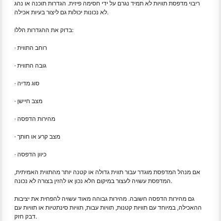
ריבוי מדפסת תוויות לא תמיד נגרם על ידי חסימה פיזית. הגדרות תוכנה או נהג
לא נכונות יכולות גם ליצור בעיות אכילה.
בדוק את ההגדרות הללו:
· רוחב התווית
· גובה התווית
· סוג מדיה
· מצב חיישן
· מהירות הדפסה
· מצב קרע או חותך
· כיוון הדפסה
אם מנהל המדפסת מוגדר עבור תווית גדולה או קטנה יותר מהתווית האמיתית,
המדפסת עשויה לעצור במיקום הלא נכון או להזין בצורה לא נכונה.
גם מהירות הדפסה חשובה. מהירות גבוהה מאוד עשויה להפחית את יציבות
ההאכילה, במיוחד עם תוויות קטנות, תוויות עבות, תוויות סינתטיות או תוויות עם
דבק חזק.