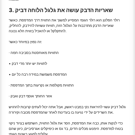
3. שאריות הדבק עושה את גלגל הלוחה דביק
רולר הפלטן הוא רולר הגומי המסייע למשוך את התווית דרך המדפסת. כאשר
שאריות הדבק מתרכבות על הגלגל הזה, תוויות עשויות להידבק, להחליק,
להתקלקל או להאכיל בזווית הלא נכונה.
זה נפוץ במיוחד כאשר:
· התוויות מאוחסנות בסביבה חמה
• לתוויות יש יותר מדי דבק
• המדפסת משמשת במידה רבה כל יום
· התוויות מקולפות או נקרעות בתוך המדפסת
· אזור החותך אוסף דבק ואבק
גלגל דביק עשוי להיראות נקי במבט ראשון, אבל אתה יכול לעתים קרובות להרגיש
את השרידים על ידי נגיעה בו בעדינות לאחר שהמדפסת מכובה וקירורה.
כדי לנקות אותו, כבה את המדפסת, הסר את גלגל התווית, השתמש בציוד ניקוי
בטוח למדפסת. הימנעו מכלים חדים, בד גס או כימיקלים אגרסיביים, כיוון שהם
עלולים לפגוע בשטח הגומי.