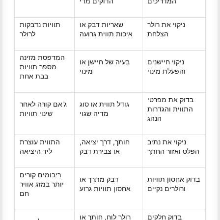
המדריכים
הדוקים מדי
ניקוי את רולר
שאריות דבק או
תוויות נדבקות
הצלחת
איכות תווית גרועה
לרולר
המדפסת מזינה
ניקוי חיישנים
בעיה של חיישן או
מספר תוויות
והפעלת מינוי
מינוי
בבת אחת
בדוק את מפרטי
גודל תווית או סוג
ג'אם קורה לאחר
התווית והגדרות
מדיה שגוי
שינוי תוויות
הנהג
ניקוי את נתיב
חותך, דרך יציאה,
התווית עוצרת
הפלט ואזור החתך
או צבירת דבק
ליד היציאה
ריבומים קורים
בדוק אחסון תוויות
דבק מתרך או
יותר במזג אוויר
ורולרים נקיים
אחסון תוויות גרוע
חם
בדוק חלקים
רולר לוח, חותך או