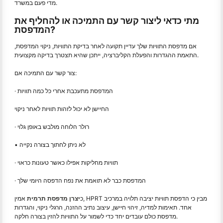
מדי פעם במשרד.
מתי כדאי ליצור קשר עם התמיכה או להחליף את
המדפסת?
אם מדפסת התוויות שלך עדיין תקועה לאחר בדיקת התוויות, ניקוי המדפסת,
התאמת ההגדרות והפעלת הקליברציה, ייתכן שהיא תצטרך בדיקה מקצועית.
צור קשר עם התמיכה אם:
· המדפסת מתעכבת אחרי כל כמה תוויות
החיישן לא יכול לזהות תוויות לאחר ניקוי
· רולר הלוחה מולבש באופן גלוי
• לא ניתן לחתוך בצורה נקייה
· תוויות מחליקות אפילו כאשר טעונות כראוי
· המדפסת כבר לא תואמת את נפח הדפסה היומי שלך
כ
יצרן מדפסת תרמית
אמין, HPRT מבין כי הדפסת תוויות יציבה תלויה במרכיב
אחד. תאימות למדיה, זיהוי חיישן, עיצוב נתיב ההזנה, הרגלי ניקוי, והגדרות
מדפסת כולם עובדים יחד כדי לשמור על התוויות להזין בצורה חלקה.