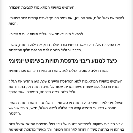
השתמש בתוויות המתאימות לסביבת העבודה.
· לנקות את גלגל הלוח, אזור החיישן, ואת נתיב החותך לעתים קרובות יותר בעונות
חמות.
· להפעיל מינוי לאחר שינוי גילולי תוויות או סוגי מדיה.
אם התקפים עולים רק כאשר הטמפרטורה עולה, בדוק את גלגל התווית, שאריי
הדבק, והגלגל הלוחה לפני החלפת חלקי המדפסת.
כיצד למנוע ריבוי מדפסת תוויות בשימוש יומיומי
כמה הרגלים פשוטים יכולים למנוע את רוב בעיות ריבוי מדפסת התווית.
השתמש בתוויות המתאימות לסוג המדפסת והיישום שלך. טען מחדש את הגליל
בזהירות בכל פעם שאתה משנה מדיה. שמור על נתיב התווית נקי, במיוחד את
גלגל הלוח, ראש הדפסה, חיישנים ואזור החתך.
הפעל מינוי לאחר שינוי גודל התווית או סוג המדיה. אל תכריחו את התוויות כאשר
מתרחש ריבוי, כי משיכה קשה מדי עלולה לפגוע בגלגל, חיישן, חותך או ראש
הדפסה.
עבור סביבות עסוקות, ליצור לוח זמנים של ניקוי רגיל. מדפסת המשמשת כל היום
במחסן או בתחנת משלוח זקוקה לתחזוקה תכופה יותר מאשר מדפסת המשמשת