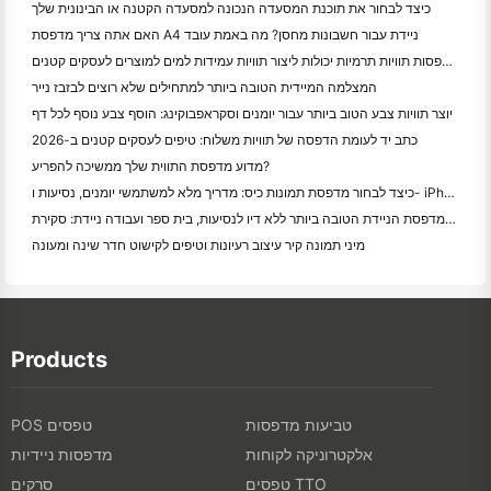
כיצד לבחור את תוכנת המסעדה הנכונה למסעדה הקטנה או הבינונית שלך
האם אתה צריך מדפסת A4 ניידת עבור חשבונות מחסן? מה באמת עובד
האם מדפסות תוויות תרמיות יכולות ליצור תוויות עמידות למים למוצרים לעסקים קטנים?
המצלמה המיידית הטובה ביותר למתחילים שלא רוצים לבזבז נייר
יוצר תוויות צבע הטוב ביותר עבור יומנים וסקראפבוקינג: הוסף צבע נוסף לכל דף
כתב יד לעומת הדפסה של תוויות משלוח: טיפים לעסקים קטנים ב-2026
מדוע מדפסת התווית שלך ממשיכה להפריע?
כיצד לבחור מדפסת תמונות כיס: מדריך מלא למשתמשי יומנים, נסיעות ו- iPhone
המדפסת הניידת הטובה ביותר ללא דיו לנסיעות, בית ספר ועבודה ניידת: סקירת Hanin MT620 Pro
מיני תמונה קיר עיצוב רעיונות וטיפים לקישוט חדר שינה ומעונה
Products
טביעות מדפסות
POS טפסים
אלקטרוניקה לקוחות
מדפסות ניידיות
טפסים TTO
סרקים