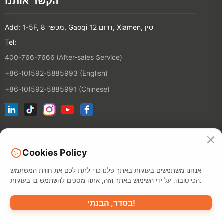
הקשר אותנו
Add: 1-5F, מספר 8, Gaoqi דרום 12, Xiamen, סין
Tel:
400-766-7666 (After-sales Service)
+86-(0)592-5885993 (English)
+86-(0)592-5885991 (Chinese)
הצטרף לרשימת הדוא"ל שלנו
Cookies Policy
הקשר
אנחנו משתמשים בעוגיות באתר שלנו כדי לתת לכם את חווית המשתמש
הכי טובה. על ידי השימוש באתר הזה, אתה מסכים להשתמש בו בעוגיות.
בסדר, הבנתי!
מדיניות פרטיות
תנאי השימוש
מאפ
©2026 XIAMEN HANIN CO., LTD.