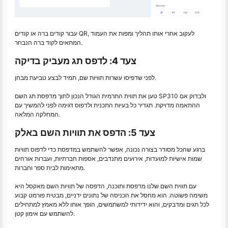
עבור קודים ברה או קודים QR, לעקוב אחרי אותו תהליך ומפות את העמוד
המתאים לקוד ברה הנבחר.
צעד 4: לדפס תג מעביק בדיקה
לפני שדפיסו עשרות תוויות שם, תמיד לבצע טביעת מבחן.
טען את תווית התרמית הגודל הנכון לתוך מדפסת תג השם SP310 ולבדוק אם
ההתאמה מדויקת. תגדיר כל בעיות התכנית ולדפוס דגימה לפני להמשיך עם
המחלקה המלאה.
צעד 5: הדפס את תוויות השם באלק
ברגע שהכל מסודר בצורה נכונה, אפשר להשתמש במדפסת כדי לדפוס תוויות
שמות אישיות למועדות, אירועים מתנדבים, אספות חברתיות, ועברות אורחים
מתאימות לבית ספר וחברות.
עם תווית השם שלנו מדפסת ותוכנה, הדפסה של תוויות השם מאקסל היא
משימה פשוטה. הוא מחסל את הכניסה של נתונים ידניים, מבטיח פורמט קבוע
לכל תגים ומדבקים, והוא ידידותי למשתמשים, הופך אותו ללא מאמץ למתחילים
להשתמש עם אימון קטן.