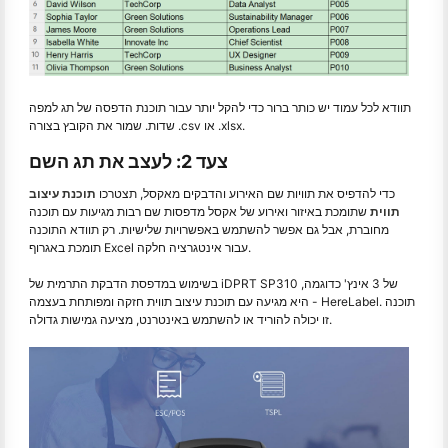
תוודא לכל עמוד יש כותר ברור כדי להקל יותר עבור תוכנת הדפסה של תג למפה
שדות. שמור את הקובץ בצורה .csv או .xlsx.
צעד 2: לעצב את תג השם
כדי להדפיס את תוויות שם האירוע והדבקים מאקסל, תצטרכו
תוכנת עיצוב
תווית
שתומכת באיזור ואירוע של אקסל מדפסות שם רבות מגיעות עם תוכנה
מחוברת, אבל גם אפשר להשתמש באפשרויות שלישיות. רק תוודא התוכנה
תומכת באגרוף Excel עבור אינטגרציה חלקה.
בשימוש במדפסת הדבקת התרמית של iDPRT SP310 של 3 אינץ' כדוגמה,
היא מגיעה עם תוכנת עיצוב תווית חזקה ומפותחת בעצמה - HereLabel. תוכנה
זו יכולה להוריד או להשתמש באינטרנט, מציעה גמישות גדולה.