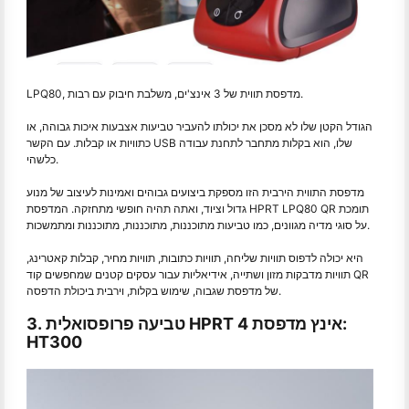
LPQ80, מדפסת תווית של 3 אינצ'ים, משלבת חיבוק עם רבות.
הגודל הקטן שלו לא מסכן את יכולתו להעביר טביעות אצבעות איכות גבוהה, או
כתוויות או קבלות. עם הקשר USB שלו, הוא בקלות מתחבר לתחנת עבודה
כלשהי.
מדפסת התווית הירבית הזו מספקת ביצועים גבוהים ואמינות לעיצוב של מנוע
גדול וציוד, ואתה תהיה חופשי מתחזקה. המדפסת HPRT LPQ80 QR תומכת
על סוגי מדיה מגוונים, כמו טביעות מתוכננות, מתוכננות, מתוכננות ומתמשכות.
היא יכולה לדפוס תוויות שליחה, תוויות כתובות, תוויות מחיר, קבלות קאטרינג,
תוויות מדבקות מזון ושתייה, אידיאליות עבור עסקים קטנים שמחפשים קוד QR
של מדפסת שגבוה, שימוש בקלות, וירבית ביכולת הדפסה.
3. טביעה פרופסואלית HPRT 4 אינץ מדפסת:
HT300