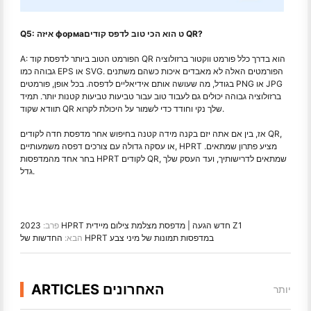
Q5: איזה формаט הוא הכי טוב לדפס קודים QR?
A: הפורמט הטוב ביותר לדפסת קוד QR הוא בדרך כלל פורמט ווקטור ברזולוציה
גבוהה כמו EPS או SVG. הפורמטים האלה לא מאבדים איכות כשהם משתנים
בגודל, מה שעושה אותם אידיאליים לדפסה. בכל אופן, פורמטים PNG או JPG
ברזולוציה גבוהה יכולים גם לעבוד טוב עבור טביעות טביעות קטנות יותר. תמיד
תוודא שקוד QR שלך נקי וחודד כדי לשמור על היכולת לקרוא.
אז, בין אם אתה יזם בקנה מידה קטנה בחיפוש אחר מדפסת חדה לקודים QR,
או עסקה גדולה עם צורכים דפסה משמעותיים, HPRT מציע פתרון שמתאים.
בחר אחד מהמדפסות HPRT לקודים QR, שמתאים לדרישותיך, ועד העסק שלך
גדל.
2023 HPRT חדש הגעה | מדפסת מצלמת צילום מיידית Z1
פרב:
החדשות של HPRT במדפסות תמונות של מיני צבע
הבא:
ARTICLES האחרונים
יותר