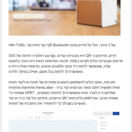
HM-T260, יוצר תווית קוד QR Bluetooth של 2 אינץ', הכל על מדויק ומנוע.
עם רזולוציה דפיסה של 300 dpi, היא מבטיחה קודים QR חדים, מדויקים כי
סריקים וקונצרים יכולים לקרוא בקלות. תכונת המדפסת הזאת היא חיבור בלוטוטו
שלה, שמאפשר לדפס נייד מתוך טלפונים חכמים. מדפסת תווית ניידת זו
מאפשרת לך לדפוס בכל מקום, אפילו במהלך הליכה.
חוץ מזה, אתם יכולים להשתמש בדגמנים מסיביים של תוויות או ליצור תוויות
מתאימות מהתווית HereLabel - תווית חופשית חזקה מאוד וגנרטורפ קוד ברה
שפותח ע"י HPRT. אפליקציה זו לעורר תווית מאפשרת לך להוסיף טקסטים,
אייקונים, גרפיקה וכל קוד ברה או קוד QR שאתה אוהב, וגם לספק כלים מאוד
מעשיים בשבילך כדי להסתדר את התוכנית של התווית.