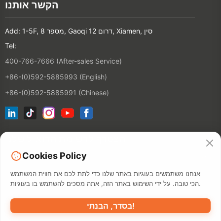
הקשר אותנו
Add: 1-5F, מספר 8, Gaoqi דרום 12, Xiamen, סין
Tel:
400-766-7666 (After-sales Service)
+86-(0)592-5885993 (English)
+86-(0)592-5885991 (Chinese)
הצטרף לרשימת הדוא"ל שלנו
Cookies Policy
הקשר
אנחנו משתמשים בעוגיות באתר שלנו כדי לתת לכם את חווית המשתמש
הכי טובה. על ידי השימוש באתר הזה, אתה מסכים להשתמש בו בעוגיות.
בסדר, הבנתי!
מדיניות פרטיות
תנאי השימוש
מאפ
©2026 XIAMEN HANIN CO., LTD.