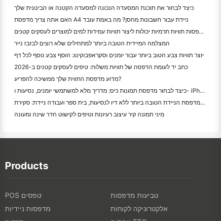
כיצד לבחור את תוכנת המסעדה הנכונה למסעדה הקטנה או הבינונית שלך
האם אתה צריך מדפסת A4 ניידת עבור חשבונות מחסן? מה באמת עובד
האם מדפסות תוויות תרמיות יכולות ליצור תוויות עמידות למים למוצרים לעסקים קטנים?
המצלמה המיידית הטובה ביותר למתחילים שלא רוצים לבזבז נייר
יוצר תוויות צבע הטוב ביותר עבור יומנים וסקראפבוקינג: הוסף צבע נוסף לכל דף
כתב יד לעומת הדפסה של תוויות משלוח: טיפים לעסקים קטנים ב-2026
מדוע מדפסת התווית שלך ממשיכה להפריע?
כיצד לבחור מדפסת תמונות כיס: מדריך מלא למשתמשי יומנים, נסיעות ו- iPhone
המדפסת הניידת הטובה ביותר ללא דיו לנסיעות, בית ספר ועבודה ניידת: סקירת Hanin MT620 Pro
מיני תמונה קיר עיצוב רעיונות וטיפים לקישוט חדר שינה ומעונה
Products
טביעות מדפסות
POS טפסים
אלקטרוניקה לקוחות
מדפסות ניידיות