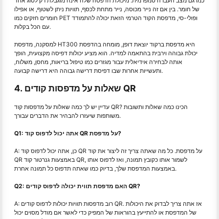
כמו גם מצב העברה טמפרמית. מיכולת הדפסה שלה אינה מוגבלת רק לסוג אחד
של חומר. בין אם זה נייר מכוסה, נייר מתחת לכסף, תוויות ניתן לשטוף, או אפילו
חומרים חזקים כמו PET ופולי-סי, מדפסת הקוד הטרמי הזאת יכולה להתמודד
עם הכל בקלות.
למסקנה, מדפסת HT300 היא מדפסת ברקוד יוצאת דופן, מומחה בהדפסת
יכולת גבוהה וירבית בהתאמה למדיה. הוא מציע יכולות דפיסה מקצועית, הופך
אותה לבחירה אידיאלית עבור מגזרים כמו טיפול בריאות, מחסן, משלוח,
ותעשייות אחרות שבו דפיסת דרישה גבוהה היא דרישה קבועה.
4. שאלות על מדפסות קודים QR
עדיין יש לך כמה שאלות על מדפסות קוד QR? הכינו כמה שאלות ותשובות
משותפות שיעזרו להבהיר את הדברים עבורך.
Q1: אתה יכול לדפוס קוד QR על מדפסת?
A: כן, אתה יכול לדפוס קוד QR על מדפסת. כל מה שאתה צריך זה ליצור את קוד
QR באמצעות גנרטור קוד QR, לשמור אותו כקובץ תמונה, ואז לדפוס אותו
באמצעות המדפסת שלך, בדיוק כמו שאתה תדפוס כל תמונה אחרת.
Q2: האם מדפסת תווית יכולה לדפוס קודים QR?
A: רוב מדפסות תוויות יכולות לדפוס קודים QR. אז אתה צריך לבדוק את היכולות
של המדפסת או להתייעץ בהוראות של המפיק כדי לאשר אם מודל מסוים יכול