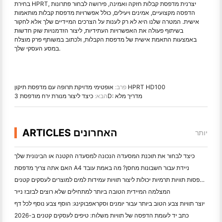
בחירת HPRT, יצרנית מדפסת קבלות חזקה ואמינה, פירושה לבחור פתרונות
הדפסה מקצועיים, אמינים ויעילים, כולל אפשרויות מדפסת קבלות מותאמות
אישית. המטרה שלנו היא לא רק לענות על הצרכים המיידיים שלך אלא לחקור
בשיתוף פעולה את האפשרויות העתידיות, ליצור הזדמנויות שוק חדשות
באמצעות התאמת אישית של מדפסת הקבלות, ולכתוב במשותף פרק מוצלח
במסע העסקי שלך.
אופטימי מדויקת תרופה עם מדפסת תיקון HPRT HD100
פרב:
כיצד ליצור מנורת ירח מודפסת 3D: מדריך מלא
הבא:
ARTICLES האחרונים
יותר
כיצד לבחור את תוכנת המסעדה הנכונה למסעדה הקטנה או הבינונית שלך
האם אתה צריך מדפסת A4 ניידת עבור חשבונות מחסן? מה באמת עובד
האם מדפסות תוויות תרמיות יכולות ליצור תוויות עמידות למים למוצרים לעסקים קטנים?
המצלמה המיידית הטובה ביותר למתחילים שלא רוצים לבזבז נייר
יוצר תוויות צבע הטוב ביותר עבור יומנים וסקראפבוקינג: הוסף צבע נוסף לכל דף
כתב יד לעומת הדפסה של תוויות משלוח: טיפים לעסקים קטנים ב-2026