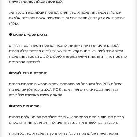
מותאמות אישית.
ל
מדפסות קבלות
עם עליית מגמות ההתאמה אישית, השוק למדפסות קבלות מתרחב כל הזמן.
צמיחה זו אינה רק כדי לענות על צרכי שיווק מותאמים אישית ומבודלים אלא גם
כוללת:
● צרכים עסקיים שונים:
למגזרים שונים יש דרישות ייחודיות. לדוגמה, מדפסת מסעדה עשויה לדרוש
עיצוב עמיד למים, בעוד חנות קמעונאיות עשויות לדרוש מדפסת קבלה תרמית
להדפסה מהירה. התאמה אישית מאפשרת לעסקים לרכוש מדפסות המותאמות
לצרכיהם הספציפיים.
התקדמות טכנולוגית:
●
ככל שהטכנולוגיה מתפתחת, עסקים מחפשים מדפסות תרמיות POS שיכולות
לשלב באופן חלק עם מערכות POS מודרניות, מכשירים ניידים ושירותי ענן.
התאמה אישית מאפשרת שילוב כזה.
הזדמנויות מיתוג:
●
חברות מסוימות בוחרות בהתאמה אישית כדי לשלב את המותג שלהם במכונת
הקבלות, ובכך ליצור זרמי הכנסות חדשים ולהרחיב את קו המוצרים שלהם.
התאמת אישית של מדפסת הקבלות היא תהליך התאמת אישית של מכונות