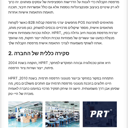
מדפסת הקבלות כדי לענות על הדרישות הספציפיות של עסקים ומותגים. זה כרוך
לא רק שינויים בעיצוב ופונקציונליות נוספות אלא גם כולל אפשרויות חיבור, תוכנה
תואמת והתאמות אישיות אחרות.
כאשר לקוחות B2B מחפשים יצרני מדפסת קבלות POS מתאימים לפתרונות
מותאמים אישית, מספר שיקולים מרכזיים נכנסים למשחק, כגון מוניטין מותג,
יכולות טכניות ומומחיות אישית. HPRT, יצרנית מדפסת מכונות חיוב גדולה בסין,
מנצלת כמעט שני עשורים של מומחיות טכנית ויכולות ייצור חזקות, מה שהופך
אותה לשותף משמעותי לצרכי התאמת אישית מדפסת הקבלות שלך.
2. סקירה כללית של החברה
הוקמה בשנת 2004, HPRT היא ארגון טכנולוגיה גבוהה המוקדש למחקר,
פיתוח, ייצור ושירות ציוד הדפסה.
HPRT התמחה במקור במחקר ובייצור מנגנוני הדפסה תרמית. בשנת 2010,
היינו חלוצים בהכנת מנגנוני מדפסת תרמית עם חותכים משולבים בסין, מה
שסימן אבן דרך משמעותית. הישג זה שיחק תפקיד מרכזי במיומנו כחברה לאומית
מוכרת של היי-טק.