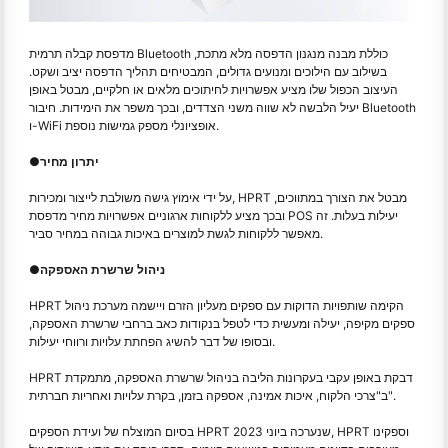
מדפסת קבלה תרמית Bluetooth כוללת מבנה מנגנון הדפסה מלא מתכת,
בשילוב עם הילוכים ומנועים גדולים, המבטיחים תהליך הדפסה יציב ושקט.
העיצוב הכפול שלו מציע אפשרויות לחיתוכים מלאים או חלקיים, מבטל באופן
יעיל הלבשה לא שווה משני הצדדים, ובכך משפר את הימידות. חיבור Bluetooth
ו-WiFi אופציונלי מספק גמישות נוספת.
יתרון מחיר
●
על ידי אימוץ גישה משולבת לייצור ומכירות, HPRT מבטל את הצורך במתווכים,
ובכך מציע ללקוחות ארגוניים אפשרויות מחיר מדפסת POS יעילות בעלות. זה
מאפשר ללקוחות לגשת למוצרים באיכות גבוהה במחיר סביר.
ניהול שרשרת האספקה
●
HPRT הקימה שותפויות הדוקות עם ספקים מעליון הזרם ויישמה מערכת ניהול
ספקים מקיפה, יעילה ומעשית כדי לטפל בנקודות כאב ברחבי שרשרת האספקה,
ובסופו של דבר להשיג הפחתת עלויות ורווחי יעילות.
HPRT דבקת באופן עקבי בעקרונות הליבה בניהול שרשרת האספקה, מתמקדת
ב"צרכי הלקוח, איכות אמינה, אספקה בזמן, בקרת עלויות ואחריות חברתית".
בסיום המוצלח של ועידת הספקים HPRT 2023 שנערכה ביוני, HPRT וספקינו