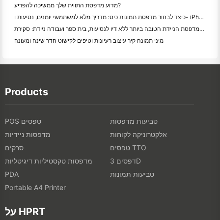
מדוע מדפסת התווית שלך ממשיכה להפריע?
כיצד לבחור מדפסת תמונות כיס: מדריך מלא למשתמשי יומנים, נסיעות ו- iPhone
המדפסת הניידת הטובה ביותר ללא דיו לנסיעות, בית ספר ועבודה ניידת: סקירת Hanin MT620 Pro
מיני תמונה קיר עיצוב רעיונות וטיפים לקישוט חדר שינה ומעונה
Products
טביעות מדפסות
POS טפסים
אלקטרוניקה לקוחות
מדפסות ניידיות
טפסים TTO
סרקים
דפסים 3D
מדפסות טקסטיליות דיגיטליות
טביעות תמונות
PDA
Portable A4 Printer
על HPRT