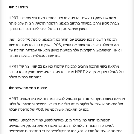
מידה וכוח
●
HPRT משורשת עמוק בתעשיית הדפסה תרמית במשך כמעט שני עשורים,
וציברת ניסיון נרחב. במיוחד בתחום מנגנוני הדפסה תרמית, הצוות שלנו פיתח
באופן עצמאי מגוון רחב של רכיבי ליבה מצוידים בחתוך.
תכונות חדשניות כמו עיצובים עם חותך כפול ומנגנוני טעינת נייר קלים יישמו
באופן נרחב במדפסות תרמיות POS, מה שמעלה באופן משמעותי את חוויית
המשתמש. התקדמות אלה מפגינות באופן מלא את עמדתה החזקה של HPRT
בחדשנות טכנולוגית ובאיכות המוצר.
HPRT מתגאה בקווי הרכבה מרובים למכונות שלמות כמו גם 22 קווי ייצור של
מנגנון הדפסה. בסיס ייצור מוצק זה מבטיח כי HPRT יכול לטפל באופן אמין ויעיל
בהזמנות בכמות גדולה.
יכולות התאמה אישית
●
HPRT מתגאה בצוות מחקר ופיתוח חזק המסוגל להגיב במהירות לצרכים מגוונים
של התאמה אישית של הלקוחות. זה כולל את הצבע, המידים והמראה של הלוגו
של מדפסת קבלת POS, כמו גם התאמת אישית ממשק.
תכונות מיוחדות כמו בידוד מים, עמידות לשמן, עמידות ללבוש, ועמידות
לטמפרטורה גבוהה יכולות להיות גם מותאמות אישית. בנוסף, אנו מציעים
התאמה אישית של תוכנה ונהג, כמו גם ליקוליזציה על פי סטנדרטים תעשייתיים