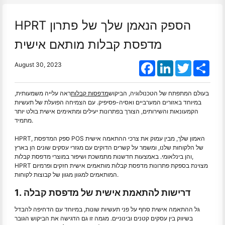
HPRT הספק הנאמן שלך של פתרון
מדפסת קבלות מותאם אישית
Facebook
LinkedIn
Twitter
Shar
August 30, 2023
בעולם המתפתח של הטכנולוגיה, הביקוש
מדפסות קבלות
ראה עלייה משמעותית,
במיוחד באזורים המערביים ואסיה-פסיפיק. עם הצמיחה הפועלת של תעשיות
הקמעונאות והשירותים, הצורך בפתרונות יעילים ומתאימים אישית בולט יותר
מתמיד.
HPRT, ספק המדפסת POS האמון שלך, מבין עמוק את צרכי ההתאמה אישית
של הלקוחות שלנו, ומשמר על קשרים הדוקים עם מגזרי עסקים שונים הן בארץ
והן בינלאומי. באמצעות חדשנות מתמשכת ושיפור במוצרי מדפסת קבלות,
HPRT מצוינת בספקת פתרונות מדפסת קבלות מותאמים אישית חזקים ופרמיום
המותאמים למגוון מגוון של קבוצות לקוחות.
1. דרישות להתאמת אישית של מדפסת קבלה
גל ההתאמה אישית סחף על פני תעשיות שונות, במיוחד עם הדחיפה להבדל
בשיווק בין עסקים קטנים ובינוניים. מגמה זו גם הדגישה את הביקוש הגובר