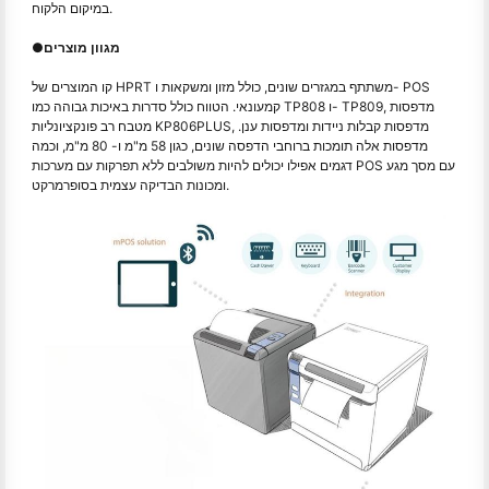
במיקום הלקוח.
מגוון מוצרים
●
קו המוצרים של HPRT משתתף במגזרים שונים, כולל מזון ומשקאות ו- POS
קמעונאי. הטווח כולל סדרות באיכות גבוהה כמו TP808 ו- TP809, מדפסות
מטבח רב פונקציונליות KP806PLUS, מדפסות קבלות ניידות ומדפסות ענן.
מדפסות אלה תומכות ברוחבי הדפסה שונים, כגון 58 מ"מ ו- 80 מ"מ, וכמה
דגמים אפילו יכולים להיות משולבים ללא תפרקות עם מערכות POS עם מסך מגע
ומכונות הבדיקה עצמית בסופרמרקט.