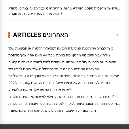
שש שאלות ראשונות לבחירה של מדפסות טקסטיליות דיגיטליות: מדריך חיוני עבור מפעלי בגדים וסטודיו
מה הדפסה דיגיטלית על פבריק?
הבא:
ARTICLES האחרונים
יותר
כיצד לבחור את תוכנת המסעדה הנכונה למסעדה הקטנה או הבינונית שלך
האם אתה צריך מדפסת A4 ניידת עבור חשבונות מחסן? מה באמת עובד
האם מדפסות תוויות תרמיות יכולות ליצור תוויות עמידות למים למוצרים לעסקים קטנים?
המצלמה המיידית הטובה ביותר למתחילים שלא רוצים לבזבז נייר
יוצר תוויות צבע הטוב ביותר עבור יומנים וסקראפבוקינג: הוסף צבע נוסף לכל דף
כתב יד לעומת הדפסה של תוויות משלוח: טיפים לעסקים קטנים ב-2026
מדוע מדפסת התווית שלך ממשיכה להפריע?
כיצד לבחור מדפסת תמונות כיס: מדריך מלא למשתמשי יומנים, נסיעות ו- iPhone
המדפסת הניידת הטובה ביותר ללא דיו לנסיעות, בית ספר ועבודה ניידת: סקירת Hanin MT620 Pro
מיני תמונה קיר עיצוב רעיונות וטיפים לקישוט חדר שינה ומעונה