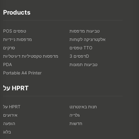
Products
טביעות מדפסות
POS טפסים
אלקטרוניקה לקוחות
מדפסות ניידיות
טפסים TTO
סרקים
דפסים 3D
מדפסות טקסטיליות דיגיטליות
טביעות תמונות
PDA
Portable A4 Printer
על HPRT
חנות באינטרנט
על HPRT
גלריה
אירועים
חדשות
הופעה
בלוג