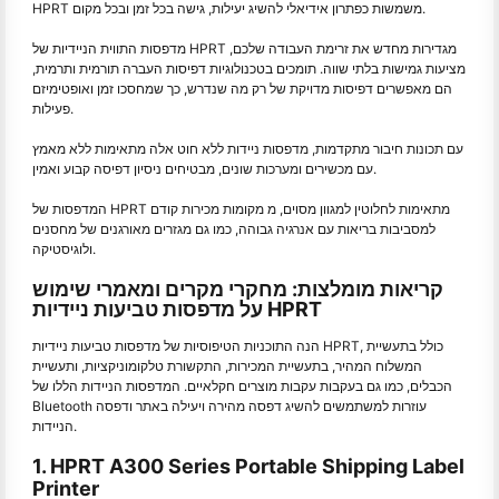
HPRT משמשות כפתרון אידיאלי להשיג יעילות, גישה בכל זמן ובכל מקום.
מדפסות התווית הניידיות של HPRT מגדירות מחדש את זרימת העבודה שלכם,
מציעות גמישות בלתי שווה. תומכים בטכנולוגיות דפיסות העברה תורמית ותרמית,
הם מאפשרים דפיסות מדויקת של רק מה שנדרש, כך שמחסכו זמן ואופטימיזם
פעילות.
עם תכונות חיבור מתקדמות, מדפסות ניידות ללא חוט אלה מתאימות ללא מאמץ
עם מכשירים ומערכות שונים, מבטיחים ניסיון דפיסה קבוע ואמין.
המדפסות של HPRT מתאימות לחלוטין למגוון מסוים, מ מקומות מכירות קודם
למסביבות בריאות עם אנרגיה גבוהה, כמו גם מגזרים מאורגנים של מחסנים
ולוגיסטיקה.
קריאות מומלצות: מחקרי מקרים ומאמרי שימוש
על מדפסות טביעות ניידיות HPRT
הנה התוכניות הטיפוסיות של מדפסות טביעות ניידיות HPRT, כולל בתעשיית
המשלוח המהיר, בתעשיית המכירות, התקשורת טלקומוניקציות, ותעשיית
הכבלים, כמו גם בעקבות עקבות מוצרים חקלאיים. המדפסות הניידות הללו של
Bluetooth עוזרות למשתמשים להשיג דפסה מהירה ויעילה באתר ודפסה
הניידות.
1. HPRT A300 Series Portable Shipping Label
Printer