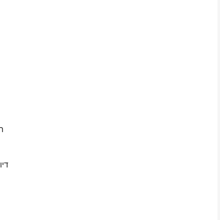
ה
דיו