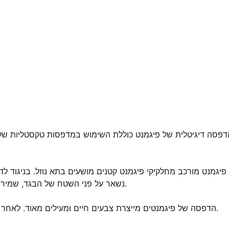
דפסה דיגיטלית של פיגמנט כוללת השימוש במדפסות טקסטליות של ג'ט
 פיגמנט מורכב מחלקיקי פיגמנט קטנים מושעים בתא נוזל. בניגוד לד
נשאר על פני השטח של הבגד, שמירה את הסיבים הנוכחים, בדרך כלל לבנים, במצב הטבעי שלהם.
הדפסה של פיגמנטים מייצרת צבעים חיים ומעילים מאוד. לאחר טיפול חום, טביעות האצבע מצוינות ומתנגדות לחיכוך ולכביסה.