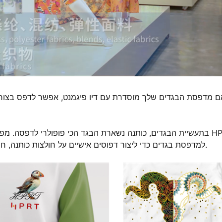
ם מדפסת הבגדים שלך מוסדרת עם דיו פיגמנט, אפשר לדפס בצורה קלה
בתעשיית הבגדים, כותנה נשארת הבגד הכי פופולרי לדפסה. מפעלי
DA066M למדפסת בגדים כדי ליצור דפוסים אישיים על חולצות כותנה, חולצות פולו, וסוודצ'ים באמצעות דיו פיגמנט טקסטילי.