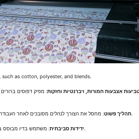
 such as cotton, polyester, and blends.
ביעות אצבעות חמורות, ויברנטיות וחזקות
: מפיק דפוסים ברורים
: מחסל את הצורך לנהלים מסובכים לאחר העבודה, כמו האפיור והכביסה, לחסוך זמן ומאמץ ושפר את היעילות.
תהליך פשוט
: משתמש בדיו מבוסס במים ומדורש פחות מים ואנרגיה, להפחית השפעה סביבתית.
ידידות סביבתית