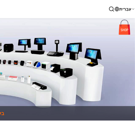
עִבְרִית
בל