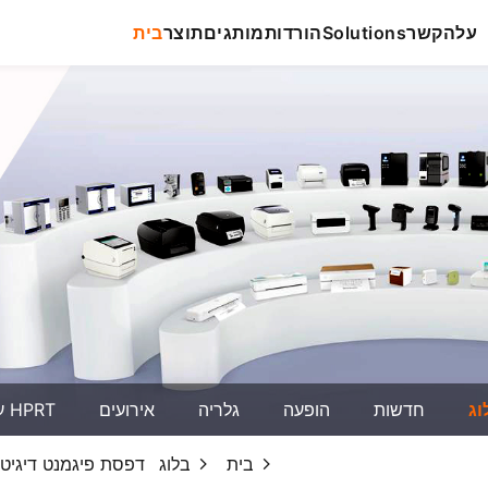
על
הקשר
Solutions
הורדות
מותגים
תוצר
בית
וג
חדשות
הופעה
גלריה
אירועים
על HPRT
בית
בלוג
דפסת פיגמנט דיגיטלית