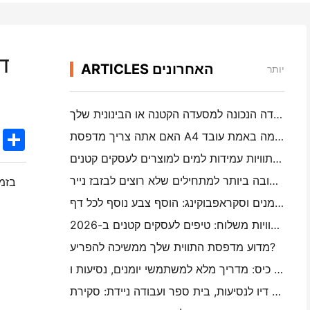
ד
ARTICLES האחרונים
יותר
כיצד לבחור את תוכנת המסעדה הנכונה למסעדה הקטנה או הבינונית שלך
k
edIn
Twitter
Share
האם אתה צריך מדפסת A4 ניידת עבור חשבונות מחסן? מה באמת עובד
האם מדפסות תוויות תרמיות יכולות ליצור תוויות עמידות למים למוצרים לעסקים קטנים?
המצלמה המיידית הטובה ביותר למתחילים שלא רוצים לבזבז נייר
בזמ
יוצר תוויות צבע הטוב ביותר עבור יומנים וסקראפבוקינג: הוסף צבע נוסף לכל דף
כתב יד לעומת הדפסה של תוויות משלוח: טיפים לעסקים קטנים ב-2026
מדוע מדפסת התווית שלך ממשיכה להפריע?
כיצד לבחור מדפסת תמונות כיס: מדריך מלא למשתמשי יומנים, נסיעות ו- iPhone
המדפסת הניידת הטובה ביותר ללא דיו לנסיעות, בית ספר ועבודה ניידת: סקירת Hanin MT620 Pro