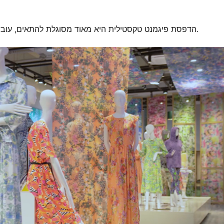
הדפסת פיגמנט טקסטילית היא מאוד מסוגלת להתאים, עובדת נהדר על רקמות כמו כותנה, לבן, פוליסטר, מעורבות ומשתי.