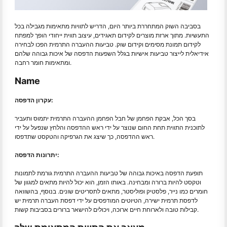
בסביבה השוק המתחררת ביותר היום, הדריש לתוויות מתאימות מגבילה בכל
התעשיות. מתוך ארזת מוצרים לקידום תאגידים, עיצוב תווית ייחודי הופך למפתח
לקידום תמונת מסימים וקידום שוק. טביעות ההעברה התרמית הפכו לבחירה
אידיאלית לייצור טביעות אישיות בגלל השפעות הדפסה של איכות גבוהה שלהם
ומתאימות חומר רחבה.
Name
עקרון הדפסה:
בסך הכל, אבקת הפחמן של חבל הפחמן ההעברה התרמית יתמוס ותעביר
לתוכנית התווית תחת החום שנוצר על ידי ראש ההדפסה והלחץ שנפעל על ידי
ראש ההדפסה, כך שיצג את הגרפיקה והטקסט שתדפסו.
יתרונות הדפסה:
תופעת הדפסה באיכות גבוהה של טביעות ההעברה התרמית גורמת לתמונות
וטקסט להיות ברורה ומבחינה. באותו הזמן, הוא יכול להיות מתאים למגוון של
חומרים כמו נייר, פלסטיק ופוליסטר, מתאים לתסריטים שונים. בנוסף, בהשוואה
לדפסת תרמית ישירה, הטיוטים המודפסים על ידי דפסת העברה תרמית יש
קבילות טובה ולארוחת חיים ארוכה, ויכולים להישאר ברורים בסביבות קשות.