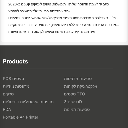
כתב יד לעומת הדפסה של תוויות משלוח: טיפים לעסקים קטנים ב-2026
מדוע מדפסת התווית שלך ממשיכה להפריע?
כיצד לבחור מדפסת תמונות כיס: מדריך מלא למשתמשי יומנים, נסיעות ו- iPhone
המדפסת הניידת הטובה ביותר ללא דיו לנסיעות, בית ספר ועבודה ניידת: סקירת Hanin MT620 Pro
מיני תמונה קיר עיצוב רעיונות וטיפים לקישוט חדר שינה ומעונה
Products
טביעות מדפסות
POS טפסים
אלקטרוניקה לקוחות
מדפסות ניידיות
טפסים TTO
סרקים
דפסים 3D
מדפסות טקסטיליות דיגיטליות
טביעות תמונות
PDA
Portable A4 Printer