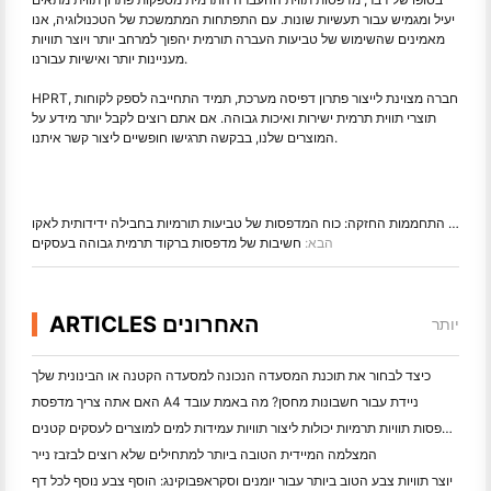
יעיל ומגמיש עבור תעשיות שונות. עם התפתחות המתמשכת של הטכנולוגיה, אנו
מאמינים שהשימוש של טביעות העברה תורמית יהפוך למרחב יותר ויוצר תוויות
מעניינות יותר ואישיות עבורנו.
HPRT, חברה מצוינת לייצור פתרון דפיסה מערכת, תמיד התחייבה לספק לקוחות
תוצרי תווית תרמית ישירות ואיכות גבוהה. אם אתם רוצים לקבל יותר מידע על
המוצרים שלנו, בבקשה תרגישו חופשיים ליצור קשר איתנו.
פרב:
התחממות החזקה: כוח המדפסות של טביעות תורמיות בחבילה ידידותית לאקו
הבא:
חשיבות של מדפסות ברקוד תרמית גבוהה בעסקים
ARTICLES האחרונים
יותר
כיצד לבחור את תוכנת המסעדה הנכונה למסעדה הקטנה או הבינונית שלך
האם אתה צריך מדפסת A4 ניידת עבור חשבונות מחסן? מה באמת עובד
האם מדפסות תוויות תרמיות יכולות ליצור תוויות עמידות למים למוצרים לעסקים קטנים?
המצלמה המיידית הטובה ביותר למתחילים שלא רוצים לבזבז נייר
יוצר תוויות צבע הטוב ביותר עבור יומנים וסקראפבוקינג: הוסף צבע נוסף לכל דף