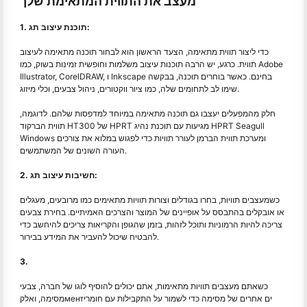
מעצב את התווית המתאימת שלך
1. תוכנת עיצוב תג:
כדי ליצור תווית מתאימה, הצעד הראשון הוא לבחור תוכנה מתאימה לעיצוב
תווית. כרגע, יש הרבה תוכנות עיצוב משלמות וחופשית זמינות בשוק, כמו Adobe
Illustrator, CorelDRAW, ו Inkscape בחינם. כאשר בוחרים תוכנה, בבקשה
שימו לב לתחומים שלה, כמו ציור ווקטורים, ניהול צבעים, וכלי מיזוג.
חלק מהמפעלים יעצבו גם תוכנה מתאימה במיוחד למדפסות שלהם. לדוגמה,
תווית הברקוד HT300 של HPRT מגיעות עם תוכנת נהיג HPRT Seagull
Windows ומערכת תווית הברמן לעורר תוויות כדי לפגוש במלוא את צורכים
העורה השונים של המשתמשים.
2. חשיבות עיצוב תג:
כשמעצבים תוויות, בחרו בגודלים וצורות תוויות מתאימים כמו מרובעים, מעגלים
או אובקלים בהתבסס על אופיינים של המוצר והצרכים האמיתיים. בחירת צבעים
צריכה להיות הרמוניות ותוכל לזהות, בזמן שהגופן והקריאות צריכים להיחשב כדי
להבטיח שיכול להעביר את המידע בבירור.
3.
כשאתם מעצבים תוויות מתאימות, אתם יכולים להוסיף לוגו של חברה, צבעי
מסימה, ואלקментים אחרים של מסימה כדי לשמור על התקבילות עם חומרי