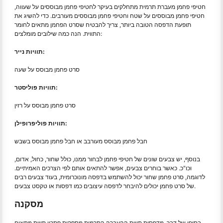
חטיפי פחמן מעברת תרמית מתחלקים בעיקר לחטיפי פחמן מבוססים על שעווה,
חטיפי פחמן מבוססים על שטח וחטיפי פחמן מבוססים מעורבים. כדי להשיג את
תופעת הדפסה הטובה ביותר, צריך להבטיח שסרט הפחמן מתאים לחומר
התווית. הנה כמה שילובים מומלצים:
תוויות נייר:
סרט פחמן מבוסס על שעה
תוויות פוליסטר:
סרט פחמן מבוסס על רזין
תוויות פוליפרופילן:
חבל פחמן מבוסס מעורבב או חבל פחמן מבוסס בשבש
בנוסף, יש צבעים שונים של חטיפי פחמן לבחור ממנו, כולל שחור, כחול, אדום,
וכו"כ. כאשר בוחרים צבעים, אפשר להתאים אותם לפי הצרכים האמיתיים.
לדוגמה, סרט פחמן שחור יכול להשתמש בדפסה מונוכרומית, בעוד צבעים רבים
של סרט פחמן יכולים להיבחר לדפסה עיצובים כמו דפסות או טקסט צבעים.
מסקנה
בסופו של דבר, מדפסות תווית ההעברה התרמית מספקות פתרון תווית מתאים