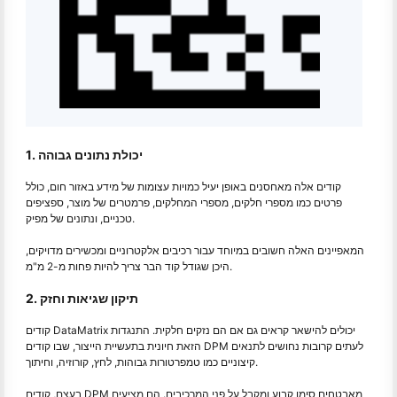
1. יכולת נתונים גבוהה
קודים אלה מאחסנים באופן יעיל כמויות עצומות של מידע באזור חום, כולל
פרטים כמו מספרי חלקים, מספרי המחלקים, פרמטרים של מוצר, ספציפים
טכניים, ונתונים של מפיק.
המאפיינים האלה חשובים במיוחד עבור רכיבים אלקטרוניים ומכשירים מדויקים,
היכן שגודל קוד הבר צריך להיות פחות מ-2 מ"מ.
2. תיקון שגיאות וחזק
קודים DataMatrix יכולים להישאר קראים גם אם הם נזקים חלקית. התנגדות
הזאת חיונית בתעשיית הייצור, שבו קודים DPM לעתים קרובות נחושים לתנאים
קיצוניים כמו טמפרטורות גבוהות, לחץ, קורוזיה, וחיתוך.
בעצם, קודים DPM מאבטחים סימן קבוע ומקבל על פני המרכיבים. הם מציעים