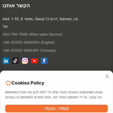
הקשר אותנו
Add: 1-5F, מספר 8, Gaoqi דרום 12, Xiamen, סין
Tel:
400-766-7666 (After-sales Service)
+86-(0)592-5885993 (English)
+86-(0)592-5885991 (Chinese)
הצטרף לרשימת הדוא"ל שלנו
Cookies Policy
הקשר
אנחנו משתמשים בעוגיות באתר שלנו כדי לתת לכם את חווית המשתמש
הכי טובה. על ידי השימוש באתר הזה, אתה מסכים להשתמש בו בעוגיות.
בסדר, הבנתי!
מדיניות פרטיות
תנאי השימוש
מאפ
©2026 XIAMEN HANIN CO., LTD.