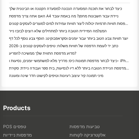
כיצד לבחור את תוכנת המסעדה הנכונה למסעדה הקטנה או הבינונית שלך
האם אתה צריך מדפסת A4 ניידת עבור חשבונות מחסן? מה באמת עובד
האם מדפסות תוויות תרמיות יכולות ליצור תוויות עמידות למים למוצרים לעסקים קטנים?
המצלמה המיידית הטובה ביותר למתחילים שלא רוצים לבזבז נייר
יוצר תוויות צבע הטוב ביותר עבור יומנים וסקראפבוקינג: הוסף צבע נוסף לכל דף
כתב יד לעומת הדפסה של תוויות משלוח: טיפים לעסקים קטנים ב-2026
מדוע מדפסת התווית שלך ממשיכה להפריע?
כיצד לבחור מדפסת תמונות כיס: מדריך מלא למשתמשי יומנים, נסיעות ו- iPhone
המדפסת הניידת הטובה ביותר ללא דיו לנסיעות, בית ספר ועבודה ניידת: סקירת Hanin MT620 Pro
מיני תמונה קיר עיצוב רעיונות וטיפים לקישוט חדר שינה ומעונה
Products
טביעות מדפסות
POS טפסים
אלקטרוניקה לקוחות
מדפסות ניידיות