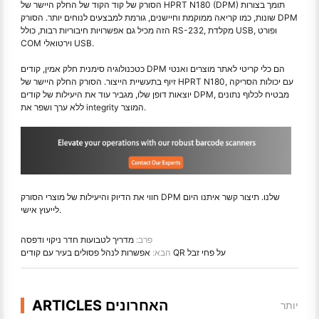
הסורק של קוד הקוד של החלק היישר של HPRT N180 (DPM) תומך בצורות
שונות, כמו קריאה ממוקמת וחיישנים, גורמת למבצעים לנוחים יותר. הסורק DPM
הזה מכיל גם אפשרויות חיבוריות רבות, כולל RS-232, מקלדת USB, ופורט
COM וירטואלי USB.
כטכנולוגיה סימנית חלק אמין, קודים DPM הם כלי קריטי לאתר מוצרים ואנטי
זיוף בתעשיית הייצור. הסורק החלק היישר של HPRT N180, עם יכולות הסריקה
יוצאות דופן שלו, מגביר עוד את היעילות של קודים DPM, מבטיח לכלוף נתונים
ללא ערך ושפר את integrity המוצר.
חווי את הדיוק והיעילות של מוצרי הסורק DPM שלנו. תיצור קשר איתנו היום
לייעוץ אישי.
פרב:
מדריך לטבועות חדר ניקוי ודפסה
אפשרות לנהל פסולים בעיר עם קודים QR על פחי זבל
הבא:
ARTICLES האחרונים
יותר