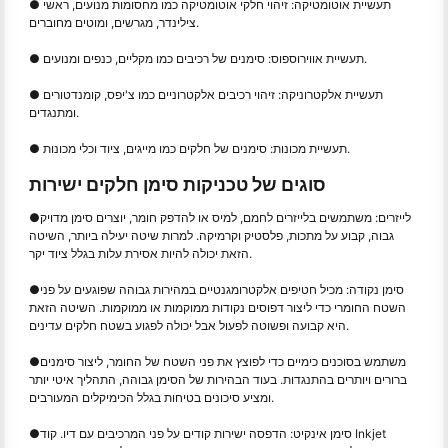
● תעשיית אוטומטיקה: זיהוי חלקי אוטומטיקה כמו מחסומות מנועים, ראשי
צילינדר, מגרשים, ומוטים מחוברים.
● תעשיית אווירוספוס: סימנים של רכיבים כמו מקליים, כנפים ומנועים.
● תעשיית אלקטרוניקה: זיהוי רכיבים אלקטרוניים כמו צ'יפס, קומנדטורים
ומתנגדים.
● תעשיית מכונות: סימנים של חלקים כמו מייגים, ציוד וכלי מכונות.
סוגים של טכניקות סימן חלקים ישירות
לייזרים: משתמשים בלייזרים לחמם, למיס או להדפק חומר, יוצרים סימן מדויק
●
גבוה, קבוע על מתכות, פלסטיק וקרמיקה. למרות שיטה יעילה ביותר, השיטה
הזאת יכולה להיות אסירת עלות בגלל ציוד יקר.
סימן נקודה: מכיל חטיפים אלקטרומגנטיים במהירות גבוהה שפוגעים על פני
●
השטח החומרי כדי ליצור דפוסים נקודות ממוקמות או ממוקמות. השיטה הזאת
היא קבועה ופשוטה לפעול אבל יכולה לפגוע בשטח חלקים עדינים.
משתמש בסוכנים כימיים כדי לפוצץ את פני השטח של החומר, ליצור סימנים
●
ברורים ויותרים בהתנגדות. בעוד הבהירות של הסימן גבוהה, התהליך איטי יותר
ומציע סיכונים בטיחות בגלל הכימיקלים המעורבים.
סימן אינקיט: הדפסה ישירות קודים על פני המרכיבים עם דיו. קוד Inkjet
●