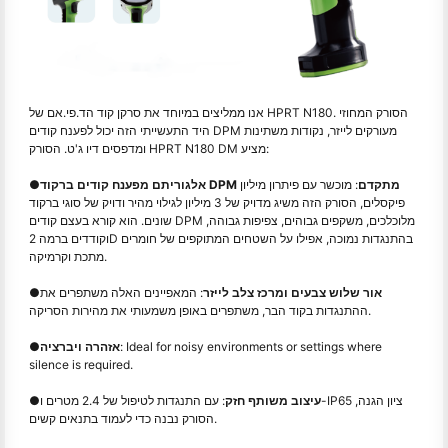
אנו ממליצים במיוחד את סרקן קוד הד.פי.אם של HPRT N180. הסורק המחוזי
היד התעשייתי הזה יכול לפענח קודים DPM מעורקים לייזר, נקודות משתינות
ומדפסים דיו ג'ט. הסורק HPRT N180 DM מציע:
אלגוריתם מפענח קודים ברקוד DPM מתקדם
: מוכשר עם פיתרון מיליון
●
פיקסלים, הסורק הזה משיג מדויק של 3 מיליון לגילוי מהיר ודויק של סוגי ברקוד
שונים. הוא קורא בעצם קודים DPM מלוכלכים, משקפים גבוהים, צפיפות גבוהה,
וקודדים ברמה 2D בהתנגדות נמוכה, אפילו על השטחים המתוקפים של חומרים
מתכת וקרמיקה.
אור שלוש צבעים ומרכז צלב לייזר
: המאפיינים האלה משתפרים את
●
ההתנגדות בקוד הבר, משתפרים באופן משמעותי את מהירות הסריקה.
: Ideal for noisy environments or settings where
אזהרה ויברציה
●
silence is required.
עיצוב משותף חזק
: עם התנגדות לטיפול של 2.4 מטרים ו-IP65 ציון הגנה,
●
הסורק נבנה כדי לעמוד בתנאים קשים.