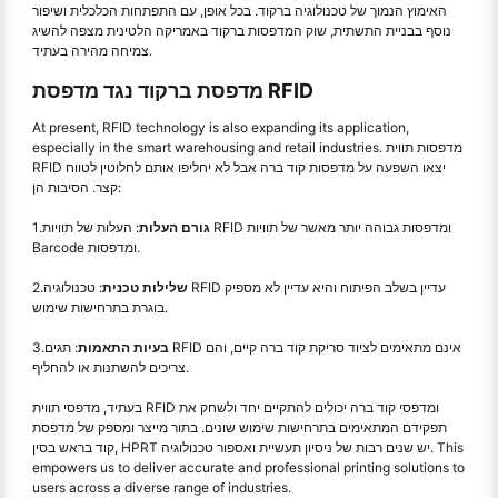
האימוץ הנמוך של טכנולוגיה ברקוד. בכל אופן, עם התפתחות הכלכלית ושיפור
נוסף בבניית התשתית, שוק המדפסות ברקוד באמריקה הלטינית מצפה להשיג
צמיחה מהירה בעתיד.
מדפסת ברקוד נגד מדפסת RFID
At present, RFID technology is also expanding its application,
especially in the smart warehousing and retail industries. מדפסות תווית
RFID יצאו השפעה על מדפסות קוד ברה אבל לא יחליפו אותם לחלוטין לטווח
קצר. הסיבות הן:
גורם העלות
: העלות של תוויות RFID ומדפסות גבוהה יותר מאשר של תוויות
1.
Barcode ומדפסות.
שלילות טכנית
: טכנולוגיה RFID עדיין בשלב הפיתוח והיא עדיין לא מספיק
2.
בוגרת בתרחישות שימוש.
בעיות התאמות
: תגים RFID אינם מתאימים לציוד סריקת קוד ברה קיים, והם
3.
צריכים להשתנות או להחליף.
בעתיד, מדפסי תווית RFID ומדפסי קוד ברה יכולים להתקיים יחד ולשחק את
תפקידם המתאימים בתרחישות שימוש שונים. בתור מייצר ומספק של מדפסת
קוד בראש בסין, HPRT יש שנים רבות של ניסיון תעשיית ואספור טכנולוגיה. This
empowers us to deliver accurate and professional printing solutions to
users across a diverse range of industries.