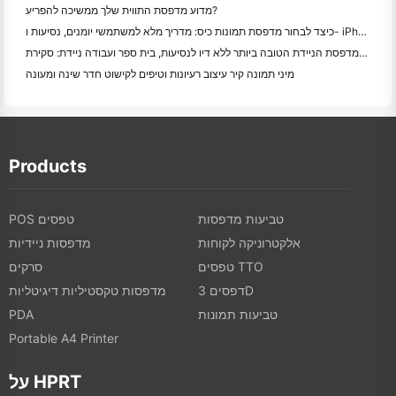
מדוע מדפסת התווית שלך ממשיכה להפריע?
כיצד לבחור מדפסת תמונות כיס: מדריך מלא למשתמשי יומנים, נסיעות ו- iPhone
המדפסת הניידת הטובה ביותר ללא דיו לנסיעות, בית ספר ועבודה ניידת: סקירת Hanin MT620 Pro
מיני תמונה קיר עיצוב רעיונות וטיפים לקישוט חדר שינה ומעונה
Products
טביעות מדפסות
POS טפסים
אלקטרוניקה לקוחות
מדפסות ניידיות
טפסים TTO
סרקים
דפסים 3D
מדפסות טקסטיליות דיגיטליות
טביעות תמונות
PDA
Portable A4 Printer
על HPRT