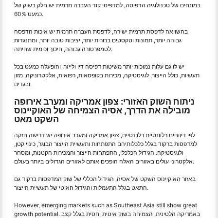
במונחים של טכנולוגיה הדפיסה, למדפיסי קוד העברה תרמית יש חלק בשוק של
כמעט 60%.
בהשוואה לדפסת תרמית ישירה, לדפסת העברה תרמית יש איכות הדפסה
גבוהה יותר, תמונות וטקסטים ברורות יותר, יציבות טובה יותר, ומתנגדות
לטמפרטורה גבוהה, חיכוך וכימית שחיתה.
יש לו גם עלות נמוכות יותר משיטות דפיסה דיו ולייזר, והופעלה כמעט בכל
תעשיות, כולל הייצור, לוגיסטיקה, מכירות בקופסאות, רפואית, אלקטרוניקה, מזון
ובגדים.
ניתוח השוק האזורי: צפון אמריקה ומערב אירופה
מובילה את הדרך, אסיה הצמיחה של האוקיינוס
השקט מאט
לפי דיווחים רלוונטיים רלוונטיים, צפון אמריקה ומערב אירופה יש דרישה חזקה
למדפסות ברקוד בגלל כלכלותיהם התפתחות ותעשיית הייצור הבוגר, כינוי קטן,
ולוגיסטיקה. הגידול הכלכלי, התפתחות הייצור והמכירות הקטנות, ומסחר
אלקטרוני עולים באזורים האלה הופכים אותם לאזורים הגדולים ביותר בעולם.
באזור האוקיינוס השקט של אסיה, הגידול הכללי של שוק המדפסות ברקוד גם
התאט בגלל התעמלות והגידול האיטי של תעשיית הייצור.
However, emerging markets such as Southeast Asia still show great
growth potential. באמריקה הלטינית, הצמיחה בשוק איטית יחסית בגלל קצב