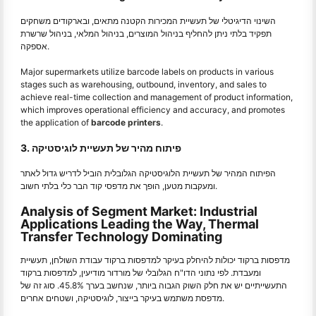
השינוי הדיגיטלי של תעשיית המכירות הקטנה מתאים, ובארקודים משחקים
תפקיד בלתי ניתן להחליף בניהול המוצרים, בניהול המלאי, בניהול שרשרת
אספקה.
Major supermarkets utilize barcode labels on products in various
stages such as warehousing, outbound, inventory, and sales to
achieve real-time collection and management of product information,
which improves operational efficiency and accuracy, and promotes
the application of
barcode printers
.
3. פיתוח מהיר של תעשיית לוגיסטיקה
הפיתוח המהיר של תעשיית הלוגיסטיקה הגלובלית הוביל לדריש גדול לאתר
ומעקבות מטען, הופך את מדפסי קוד הבר כלי בלתי חשוב.
Analysis of Segment Market: Industrial
Applications Leading the Way, Thermal
Transfer Technology Dominating
מדפסות ברקוד יכולות להיחלק בעיקר למדפסות ברקוד עבודת השולחן, תעשיית
ומעבדת. לפי נתוני הדו"ח הגלובלי של מורדור מודיעין, למדפסות ברקוד
התעשייתיים יש את חלק השוק הגבוה ביותר, שנחשב בערך 45.8%. סוג זה של
מדפסת משתמש בעיקר בייצור, לוגיסטיקה, ושטחים אחרים.