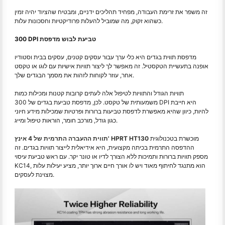
זה משפר את זרימת העבודה, מפחיד תהליכים ידניים, ומבטיח שהציוד יהיה זמין
כשהוא זקוק, מה שמוביל להעלות פרודיקטיות וחסכונות עלות.
300 DPI טביעת לבוש מדפסת
מדפסת תווית בגדים היא כלי ערך עבור עסקים קטנים, עסקים בבית וסטודיו
אופנה בתעשיית הטקסטיל. זה מאפשר לך ליצור תוויות אישיות עם לוגו או טקסט
אחר, עוזר לקוחות לזהות את מסמך הבגדים שלך.
תוויות הגודל והתוויות לטיפול אלה לעתים קרובות קטנות ומכילות כמות
משמעותית של טקסט. לכן, מדפסת טביעת בגדים של 300 DPI היא חייבת
להיות, כיוון שהיא מאפשרת לדפסת טביעות ברורות ופרטיות שמכילות מידע חיוני
כגון גודל, מורכב חומר, הוראות טיפול ומייג.
מוכשרת בטכנולוגית
תווית ההעברה התרמית של 4 אינץ' HPRT HT130
ההדפסה התרמית בכיתה מקצועית, היא אידיאלית לייצור תוויות בגדים. זה
מספק תוויות ברורות ותמיכות ללא הצורך לדיו או טונר יקר. עם ראש טביעת עיסוי
KC14, הוא מתנגד לחיתוף מאוד ויש לו אורך חיים ארוך יותר, מציע יעילות עלות
מצוינת לעסקים.