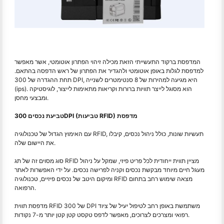
המדפסת ברקוד התעשייתי הזאת מכילה זיהוי הפתרון אוטומטי, אשר מאפשר
למדפסת לגלות באופן אוטומטי ולהגדיר את הפתרון של ראש הדפסה בהתאם.
תחת ההגדרה של 300 DPI, היא מגיעה למהירות של 8 סנטימטרים לשנייה
(ips). הוא מסוגל לייצר תוויות ברורות וקריאות מתאימות לייצור, לוגיסטיקה
ומבצעי מחסן.
טביעת נכסים 300DPI (טביעות RFID) מדפסת
עם האימוץ הגדול של טכנולוגיה RFID, תעשיות שונות, כולל ניהול נכסים, קיבלו
את היישום שלה.
סוג מסוים זה של תג RFID מציין תווית ייחודית לכל פריט פיזי, שמקל על ניהול
מעגל חיים מיוחד מבקשת נכסים וקניה לפרישה נכסים. על ידי האפשרות לאתר
ומיקום היטב של נכסים פיזיים, טכנולוגיה RFID מצאה שימוש רחב בתחום
הרפואה.
מדפסת תווית RFID של 300 DPI משתמשת באופן רחב לטיפול יעיל של ציוד
רפואי ומצרכים לצרוכים, מאפשר לדפס טקסט קטן קטן יותר מ-7 נקודות.