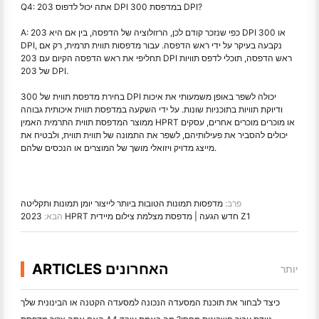
Q4: אתה יכול לדפוס 203 DPI במדפסת 300 DPI?
A: כפי שנזכר קודם לכן, הרזולוציה של הדפסה, בין אם היא 203 DPI או 300
DPI, נקבעה בעיקר על ידי ראש הדפסה. עבור מדפסות תווית תרמית, רק אם
תחליפי את ראש הדפסה הקיום עם 203 DPI ראש הדפסה, תוכלי לדפס תוויות
של 203 DPI.
בחירת מדפסת תווית של 300 DPI יכולה לשפר באופן משמעותי את איכות
ודיוקת תוויות בתוכניות שונות. על ידי השקעה במדפסת תווית איכותית גבוהה
ממוצר המדפסת תווית התרמית האמין HPRT או מוכרים מוכרים אחרים, עסקים
יכולים להסביר את פעילותיהם, לשפר את התמונה של תווית תווית, ולבטיח את
מייצג מדויק ויזואלי מושך של המוצרים או הנכסים שלהם.
פרב:
מדפסות תמונות הטובות ביותר לייצור יומן תמונות ותקליטה
2023 HPRT חדש הגעה | מדפסת מצלמת צילום מיידית Z1
הבא:
ARTICLES האחרונים
יותר
כיצד לבחור את תוכנת המסעדה הנכונה למסעדה הקטנה או הבינונית שלך