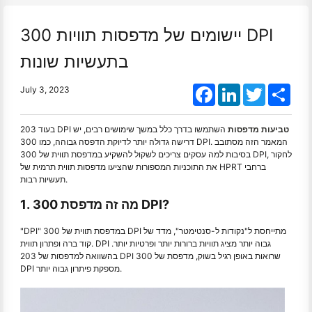
יישומים של מדפסות תוויות 300 DPI
בתעשיות שונות
Facebook
LinkedIn
Twitter
Shar
July 3, 2023
טביעות מדפסות
השתמשו בדרך כלל במשך שימושים רבים, יש
בעוד 203 DPI
דרישה גדולה יותר לדיוקת הדפסה גבוהה, כמו 300 DPI. המאמר הזה מסתובב
בסיבות למה עסקים צריכים לשקול להשקיע במדפסת תווית של 300 DPI, לחקור
את התוכניות המספורות שהציעו מדפסות תווית תרמית של HPRT ברחבי
תעשיות רבות.
1. מה זה מדפסת 300 DPI?
"DPI" במדפסת תווית של 300 DPI מתייחסת ל"נקודות ל-סנטימטר", מדד של
קוד ברה ופתרון תווית. DPI גבוה יותר מציג תוויות ברורות יותר ופרטיות יותר.
בהשוואה למדפסות של 203 DPI שרואות באופן רגיל בשוק, מדפסת של 300
DPI מספקת פיתרון גבוה יותר.