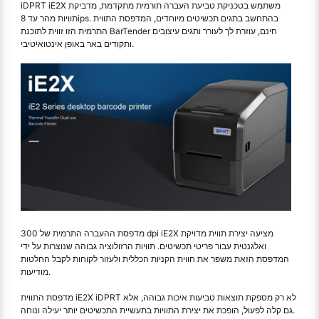
iDPRT iE2X משתמש בטכניקת טביעת העברה תורמית מתקדמת, מדביקת
תוויות מהר עד 8ips. בהתחשב בתגים תכשיטים מיוחדים, המדפסת התווית
התרמית הזו זווית לתוכנת BarTender חינם, עוזרת לך לעורר ותגים עיצובים
ותקודים באר באופן אינטואיטיבי.
מדפסת ההעברה התרמית של 300 dpi iE2X מציעה יצירת תווית מדויקת
ואלגנטית עבור פריטי תכשיטים. תוויות הרזולוציה גבוהה שנוצרות על ידי
המדפסת הזאת משפר את חווית הקניות הכללית ולעזור לקוחות לקבל החלטות
מודיעות.
מדפסת התווית iE2X iDPRT לא רק מספקת תוצאות טביעות איכות גבוהה, אלא
גם קלה לפעול, הופכת את יצירת התוויות בתעשיית התכשיטים יותר יעילה ונוחה.