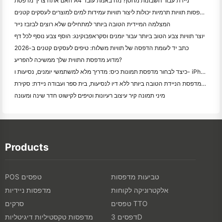
האם אתה צריך מדפסת A4 ניידת עבור חשבונות מחסן? מה באמת עובד
האם מדפסות תוויות תרמיות יכולות ליצור תוויות עמידות למים למוצרים לעסקים קטנים?
המצלמה המיידית הטובה ביותר למתחילים שלא רוצים לבזבז נייר
יוצר תוויות צבע הטוב ביותר עבור יומנים וסקראפבוקינג: הוסף צבע נוסף לכל דף
כתב יד לעומת הדפסה של תוויות משלוח: טיפים לעסקים קטנים ב-2026
מדוע מדפסת התווית שלך ממשיכה להפריע?
כיצד לבחור מדפסת תמונות כיס: מדריך מלא למשתמשי יומנים, נסיעות ו- iPhone
המדפסת הניידת הטובה ביותר ללא דיו לנסיעות, בית ספר ועבודה ניידת: סקירת Hanin MT620 Pro
מיני תמונה קיר עיצוב רעיונות וטיפים לקישוט חדר שינה ומעונה
Products
טביעות מדפסות
POS טפסים
אלקטרוניקה לקוחות
מדפסות ניידיות
טפסים TTO
סרקים
דפסים 3D
מדפסות טקסטיליות דיגיטליות