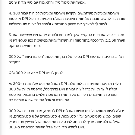
אפשרויות טיפול נייר, והתאומות עם סוגי מדיה שונים.
4. מערכות ומערכות משתמשים: תקראו מערכות ומערכות לקוחות עבור 300
מדפסות DPI שונות כדי להשיג תובנות על חוויות ומופעות בעולם האמיתי. זה יכול
לעזור לך להעריך את סיפוק המשתמש ולזיהוי כל בעיות פוטנציאליות.
5. תקציב: קבע את טווח התקציב שלך למדפסת ולחפש אפשרויות שמציעות את
הערך הטוב ביותר לכסף בתוך טווח זה. תשקול עלויות ממשיכות כמו עטלפי דיו או
טונר ותוצאות החזקה.
בסופו של דבר, המדפסת "הטובה ביותר" של 300 DPI תלוי בצורכים, העדיפות
ובתקציב.
Q3: איזה גודל 300 DPI ניתן לדפס?
A: הגודל המדפס של תווית ב-300 DPI תלוי במדפסת התווית והיכולות שלה.
בדרך כלל, מדפסת תווית של 300 DPI יכולה לייצר תוויות ברזולוציה גבוהה
ומפרטות. המימדים הפיזיים של התווית המדפסת תלויים בדוגמא המדפסת
המיוחדת ומגודל התווית שהיא תומכת בה.
לדוגמה, מדפסת תווית של 300 DPI יכולה להיות מסוגלת לדפס תוויות בגודלים
שונים, כמו 2 סנטימטרים על 1 סנטימטר, 4 סנטימטרים על 6 סנטימטרים, או
אפילו גדולה יותר. עדיף להתייחס לפרטיקות המדפסת או להתייעץ עם המפיק
למידע מדויק על גודל התווית המדפסת ב-300 DPI.