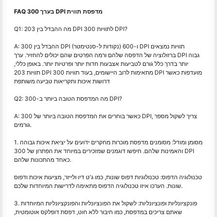
FAQ בערך 300 DPI מדפסת תווית
Q1: מה ההבדל בין 203 DPI לתוויות 300 DPI?
A: ההבדל בין 300 DPI (נקודות ל-סנטימטר) ו-600 DPI תוויות נמצאים
ברזולוציה של הדפסה שלהם ורמה הפרטים שהם יכולים להחזיר. ערך DPI גבוה
יותר בדרך כלל גורם לטביעות אצבעות חדות יותר ופרטיות יותר. באופן כללי,
תוויות 203 DPI מתאימות לרוב היישומים, בעוד תוויות 300 DPI מועדפות כאשר
דרושות איכות ותקריאות טביעה משותפת
Q2: מה המדפסת הטובה ביותר ב-300 DPI?
A: כאשר בוחרים את המדפסת הטובה ביותר של 300 DPI, צריך לשקול מספר
גורמים.
1. מסומן ומודל: מסומנים מדפסת מוכרות מחקרים ידועים על יציאת איכות גבוהה
והאמינות שלהם. חיפשו דוגמנים שמזכירים במיוחד את הפתרון של 300 DPI
כאחד מהתכונות שלהם.
טכנולוגיה הדפוס: טכנולוגיות דפוס שונות, כמו ג'ט דיו ולייזר, מציעות איכות ודפוס
שונות. הערכו איזו טכנולוגיה הדפוס מתאימה לדרישות המיוחדות שלכם.
3. פונקציונליות ופונציונליות: לשקול את הפונציונליות והפונקציונליות המיוחדות
שאתם צריכים במדפסת, כמו חיבור ללא חוט, דפסת דופלקס אוטומטית,