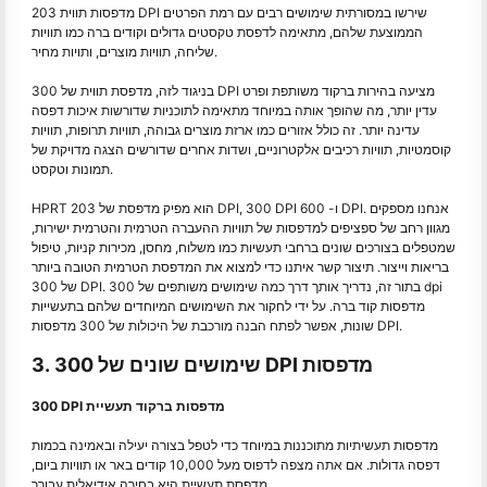
מדפסות תווית 203 DPI שירשו במסורתית שימושים רבים עם רמת הפרטים
הממוצעת שלהם, מתאימה לדפסת טקסטים גדולים וקודים ברה כמו תוויות
שליחה, תוויות מוצרים, ותויות מחיר.
בניגוד לזה, מדפסת תווית של 300 DPI מציעה בהירות ברקוד משותפת ופרט
עדין יותר, מה שהופך אותה במיוחד מתאימה לתוכניות שדורשות איכות דפסה
עדינה יותר. זה כולל אזורים כמו ארזת מוצרים גבוהה, תוויות תרופות, תוויות
קוסמטיות, תוויות רכיבים אלקטרוניים, ושדות אחרים שדורשים הצגה מדויקת של
תמונות וטקסט.
HPRT הוא מפיק מדפסת של 203 DPI, 300 DPI ו- 600 DPI. אנחנו מספקים
מגוון רחב של ספציפים למדפסות של תוויות ההעברה הטרמית והטרמית ישירות,
שמטפלים בצורכים שונים ברחבי תעשיות כמו משלוח, מחסן, מכירות קניות, טיפול
בריאות וייצור. תיצור קשר איתנו כדי למצוא את המדפסת הטרמית הטובה ביותר
של 300 DPI. בתור זה, נדריך אותך דרך כמה שימושים משותפים של 300 dpi
מדפסות קוד ברה. על ידי לחקור את השימושים המיוחדים שלהם בתעשייות
שונות, אפשר לפתח הבנה מורכבת של היכולות של 300 מדפסות DPI.
3. שימושים שונים של 300 DPI מדפסות
300 DPI מדפסות ברקוד תעשיית
מדפסות תעשיתיות מתוכננות במיוחד כדי לטפל בצורה יעילה ובאמינה בכמות
דפסה גדולות. אם אתה מצפה לדפוס מעל 10,000 קודים באר או תוויות ביום,
מדפסת תעשיית היא בחירה אידיאלית עבורך.