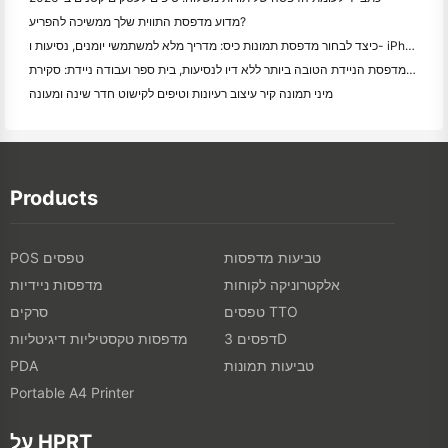
מדוע מדפסת התווית שלך ממשיכה להפריע?
כיצד לבחור מדפסת תמונות כיס: מדריך מלא למשתמשי יומנים, נסיעות ו- iPhone
המדפסת הניידת הטובה ביותר ללא דיו לנסיעות, בית ספר ועבודה ניידת: סקירת Hanin MT620 Pro
מיני תמונה קיר עיצוב רעיונות וטיפים לקישוט חדר שינה ומעונה
Products
טביעות מדפסות
POS טפסים
אלקטרוניקה לקוחות
מדפסות ניידיות
טפסים TTO
סרקים
דפסים 3D
מדפסות טקסטיליות דיגיטליות
טביעות תמונות
PDA
Portable A4 Printer
על HPRT