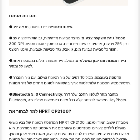
תכונות מפתח:
עיניים תופסות, מראה יפה.
עיצוב סגנוני
●
טכנולוגיית השקעה צבעים
: מייצר טביעות מדהימות, גבוהות רזולוציה עם
●
300 DPI וציון 256 צבעים, מבטיח צבעים חיים וחיים. סרט מוסיף הגנה נוספת,
הופך כל טביעת טביעת מים, גן אבק, נגד טביעות אצבעות, ואנטי חמצני.
נייר תמונות ומריבון מושלמים
: משלב נייר תמונות וצילום במעטפת אחת
●
לטעון קל ומהיר.
הדפסה בעוצמה
: מכיל 10 דפים של נייר תמונות וצילום, עם נייר העברה
●
תרמית מציע חסכונות עלות לטווח ארוך בהשוואה לסוגים אחרים של נייר תמונות.
: מחובר מהר לטלפון החכם שלך דרך
Bluetooth 5. 0 Connectivity
●
Bluetooth, מאפשר לדפסה קלה בכל מקום באמצעות אפליקציה HeyPhoto.
למה לבחור את HPRT CP2100?
המדפסת תמונות של צבע נושאי HPRT CP2100 מכובדת עיצוב חמוד וסגנוני,
מושלם לילדים צעירים וסטנדסטים שאוהבים את האסטטיקה המודרנית. הוא
מציע דפסת צבע חיה, אמיתית לחיים עם איכות קבועה, מוגנת מפני אבק וחמצן.
אידיאלי להדפיס תמונות לוקט, תמונות ארנק, ולהשימוש באלבומים של תמונות