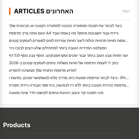
ARTICLES האחרונים
יותר
כיצד לבחור את תוכנת המסעדה הנכונה למסעדה הקטנה או הבינונית שלך
האם אתה צריך מדפסת A4 ניידת עבור חשבונות מחסן? מה באמת עובד
האם מדפסות תוויות תרמיות יכולות ליצור תוויות עמידות למים למוצרים לעסקים קטנים?
המצלמה המיידית הטובה ביותר למתחילים שלא רוצים לבזבז נייר
יוצר תוויות צבע הטוב ביותר עבור יומנים וסקראפבוקינג: הוסף צבע נוסף לכל דף
כתב יד לעומת הדפסה של תוויות משלוח: טיפים לעסקים קטנים ב-2026
מדוע מדפסת התווית שלך ממשיכה להפריע?
כיצד לבחור מדפסת תמונות כיס: מדריך מלא למשתמשי יומנים, נסיעות ו- iPhone
המדפסת הניידת הטובה ביותר ללא דיו לנסיעות, בית ספר ועבודה ניידת: סקירת Hanin MT620 Pro
מיני תמונה קיר עיצוב רעיונות וטיפים לקישוט חדר שינה ומעונה
Products