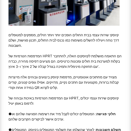
קיוסקי שירות עצמי בבית החולים הופכים יותר ויותר רגילים, מספקים למטופלים
דרך נוחה ויעילה להשלים משימות כמו נכנס לבית החולים, תכנון פגישות, ושלם
חשבונות.
המדפסות הטרמיות של HPRT הם התאמה מושלמת לקיוסקים האלה, להתחבר
בקלות למערכות בית חולים ומכונות כרטיסים. הם מציעים דפיסה מהירה, כבדה
עם תחזוקה מינימלית ותמיכה בגודל קבלה של 2 אינץ' ו-3 אינץ'.
מצויד עם מחתוכים אוטומטיים, מדפסות קיוסק ביצועים גבוהים אלה מייצרות
קבלות ברורות, מקצועיות עם חתכים נקיים, מדויקים. אפילו גופים קטנים, קודים
במידה אחת וקודי QR קלים לקרוא.
עם המדפסות הטרמיות באיכות גבוהה של HPRT, קיוסקים שירות עצמי יכולים
לדפוס באופן יעיל:
חלקי פגישה
: המטופלים יכולים לקבל מיד את רשימות הפגישה שלהם או
●
ערכים אישור לביקורים הקרובים שלהם.
תשלם חשבונות
: לאחר שהשלמו את תשלומי המטופלים בקיוסק, המטופלים
●