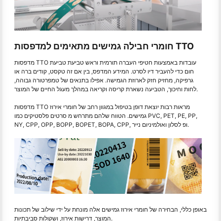
חומרי חבילה גמישים מתאימים למדפסות TTO
מדפסות TTO עובדות באמצעות חטיפי העברה תורמית וראש טביעת טביעת
חום כדי להעביר דיו לסרט. המידע המדפס, בין אם זה טקסט, קודים ברה או
גרפיקה, מחזיק חזק לארוזת הגמישה. אפילו בתנאים של טמפרטורה גבוהה,
לחות וחיכוך, הטביעה נשארת קריסה וקריאה במהלך מעגל החיים של המוצר.
מדפסות TTO מראות רבות יוצאת דופן בטיפול במגוון רחב של חומרי אירוז
גמישים. הטווח שלהם מתרחש מ סרטים פלסטיקים כמו PVC, PET, PE, PP,
NY, CPP, OPP, BOPP, BOPET, BOPA, CPP, ופ לסלון ואולמיניום נייר.
באופן כללי, הבחירה של חומרי אירוז גמישים אלה מונחת על ידי שילוב של תכונות
המוצר, דרישות אירוז, ושקולות סביבתיות.