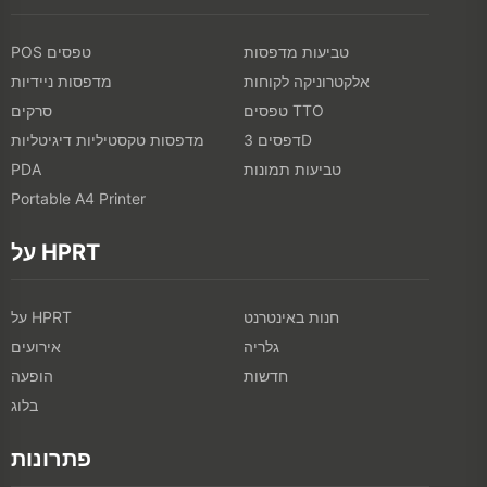
טביעות מדפסות
POS טפסים
אלקטרוניקה לקוחות
מדפסות ניידיות
טפסים TTO
סרקים
דפסים 3D
מדפסות טקסטיליות דיגיטליות
טביעות תמונות
PDA
Portable A4 Printer
על HPRT
חנות באינטרנט
על HPRT
גלריה
אירועים
חדשות
הופעה
בלוג
פתרונות