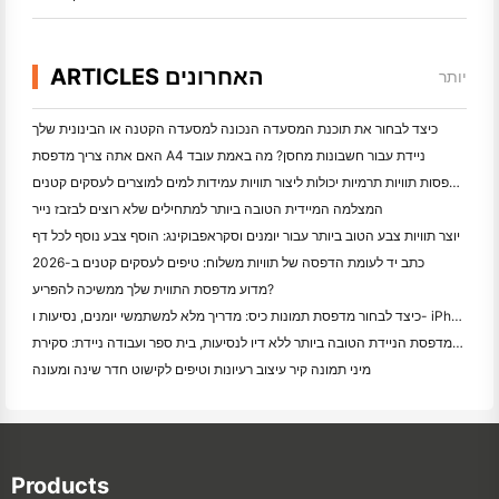
ARTICLES האחרונים
יותר
כיצד לבחור את תוכנת המסעדה הנכונה למסעדה הקטנה או הבינונית שלך
האם אתה צריך מדפסת A4 ניידת עבור חשבונות מחסן? מה באמת עובד
האם מדפסות תוויות תרמיות יכולות ליצור תוויות עמידות למים למוצרים לעסקים קטנים?
המצלמה המיידית הטובה ביותר למתחילים שלא רוצים לבזבז נייר
יוצר תוויות צבע הטוב ביותר עבור יומנים וסקראפבוקינג: הוסף צבע נוסף לכל דף
כתב יד לעומת הדפסה של תוויות משלוח: טיפים לעסקים קטנים ב-2026
מדוע מדפסת התווית שלך ממשיכה להפריע?
כיצד לבחור מדפסת תמונות כיס: מדריך מלא למשתמשי יומנים, נסיעות ו- iPhone
המדפסת הניידת הטובה ביותר ללא דיו לנסיעות, בית ספר ועבודה ניידת: סקירת Hanin MT620 Pro
מיני תמונה קיר עיצוב רעיונות וטיפים לקישוט חדר שינה ומעונה
Products