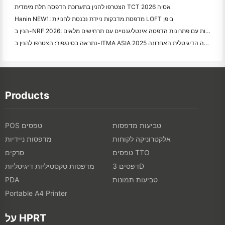
הצטרפו להנין בתערוכת הדפסה תלת מימדית TCT אסיה 2026
Hanin NEW1: מדפסת מדבקות ניידת נכנסת לחנויות LOFT ביפן
הנין ב-NRF 2026: העצמה של הקמעונאות עם פתרונות הדפסה אינטליגנטיים עם תרחישים מלאים
נתראה בסינגפור: הצטרפו להנין ב-ITMA ASIA 2025 כדי להיות עדים לטכנולוגיית הדפסה הדיגיטלית האחרונה
Products
טביעות מדפסות
POS טפסים
אלקטרוניקה לקוחות
מדפסות ניידיות
טפסים TTO
סרקים
דפסים 3D
מדפסות טקסטיליות דיגיטליות
טביעות תמונות
PDA
Portable A4 Printer
על HPRT