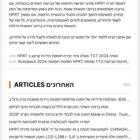
סמינר פגישת הדפסה של טביעות הסתיים בהצלחה, עם HPRT לאסוף חזרה
ערובה משתמשים ברחבי תעשיות שונות. ככוח חזק בשוק המדפסות של הסין,
HPRT מחוייב למשימתו להפוך למנהיג גלובלי בתעשיית הדפסה. אנו נמשיך
לשפר ולהחדש, מתאמצים לתרום לאוטומטיזציה, אינטליגנציה, ולרשת של
תוצאות נתונים ומידע ברחבי תעשיות גדולות.
אם אתם רוצים ללמוד יותר על המוצרים הנזכרים למעלה ולקבל מידע על מחירים,
תרגישו חופשיים ליצור קשר איתנו.
HPRT מגלה ציוד יצירה תוספת חדירת קרקע ב-TCT אסיה 2024
פרב:
RosUpack 2024: הופעות הופעות HPRT טפסות TTO בצד חיתוך ופתרונות טביעות
הבא:
ARTICLES האחרונים
יותר
מצלמות מיידיות של האנין ומדפסות תמונות ניידות מושכות עניין גדול ב- IEAE שנז'ן 2026
מסע ברמה השלגי: חנין מביא לילדים בקמדו תוכניות חינוך לצילום
האנין זוכה לכבוד חדש ברמה הלאומית: נקרא "2026 Made in China · Trusted Brand by Consumers"
המרכז הלאומי לטכנולוגיה ארגונית למנהיגות חדשנות
HPRT מציגה סדרת NEX המונעת על ידי AI לקמעונאות חכמה ב- CHINASHOP 2026
האנין חושפת חדשנויות LCD-L298 ו- SJF לדפסה תלת מימדית תעשייתית ב- TCT אסיה 2026