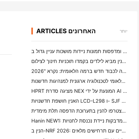
ARTICLES האחרונים
יותר
מצלמות מיידיות של האנין ומדפסות תמונות ניידות מושכות עניין גדול ב- IEAE שנז'ן 2026
מסע ברמה השלגי: חנין מביא לילדים בקמדו תוכניות חינוך לצילום
האנין זוכה לכבוד חדש ברמה הלאומית: נקרא "2026 Made in China · Trusted Brand by Consumers"
המרכז הלאומי לטכנולוגיה ארגונית למנהיגות חדשנות
HPRT מציגה סדרת NEX המונעת על ידי AI לקמעונאות חכמה ב- CHINASHOP 2026
האנין חושפת חדשנויות LCD-L298 ו- SJF לדפסה תלת מימדית תעשייתית ב- TCT אסיה 2026
הצטרפו להנין בתערוכת הדפסה תלת מימדית TCT אסיה 2026
Hanin NEW1: מדפסת מדבקות ניידת נכנסת לחנויות LOFT ביפן
הנין ב-NRF 2026: העצמה של הקמעונאות עם פתרונות הדפסה אינטליגנטיים עם תרחישים מלאים