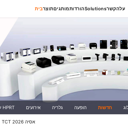
על
הקשר
Solutions
הורדות
מותגים
תוצר
בית
וג
חדשות
הופעה
גלריה
אירועים
על HPRT
הצטרפו להנין בתערוכת הדפסה תלת מימדית TCT אסיה 2026