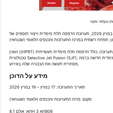
https://en.
מ-17 במרץ עד 19 במרץ 2026, תערוכת הדפסה תלת מימדית וייצור תוספים של TCT אסיה, המוכרת באופן נרחב כאחד האירועים
האנין ((HPRT) תציג מגוון פתרונות חדשניים בתערוכה, כולל הדפסת תלת מימדית תעשייתית SJF-P380 הצפויה מאוד, המאמצת
טכנולוגיית Selective Jet Fusion (SJF), יחד עם מספר מוצרים מתקדמים אחרים. בנוסף, מערכת הדפסה תלת מימדית חדשה ברמה
מסחרית תעשה את הבכורה שלה באירוע.
מידע על הדוכן
תאריך התערוכה: 17 במרץ – 19 במרץ 2026
מקום: מרכז התערוכות והכנסים הלאומי (שנגחאי)
תא: אולם 8.1H תא 3B08