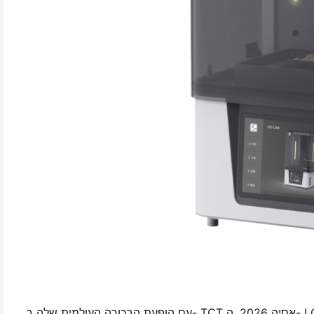
עם הופעת הבכורה העולמית שלה ב- TCT אסיה 2026, ה- LCD-L298 היא מערכת ייצור תוספת חדשה ברמה מסחרית שפותחה על