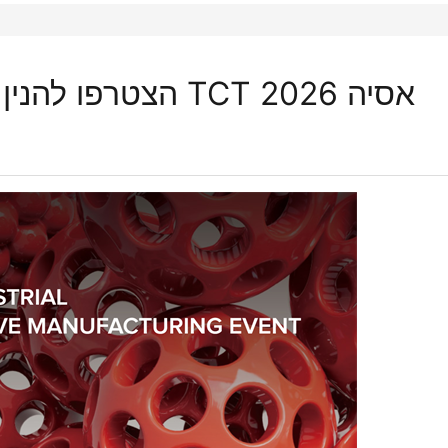
הצטרפו להנין בתערוכת הדפסה תלת מימדית TCT אסיה 2026