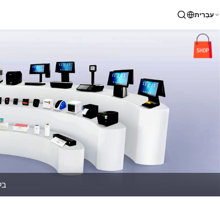
עִבְרִית
בל