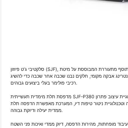
סלקטיבי ג'ט פיוזון (SJF), אחת טכנולוגיות הייצור התוסף הפרטיות של האנין, היא שיטת ייצור תוסף מתעוררת המבוססת על מיטת
סינטרינג אבקה מקומי, חלקים נבנו שכבה אחר שכבה כדי להשיג
רכיבי פולימר בעלי ביצועים גבוהים.
מדפסת תלת מימדית תעשייתית SJF-P380 היא המערכת הראשונה של האנין לשלב טכנולוגיה זו. באמצעות טכנולוגיית עיצוב פתרון
וטכנולוגיית ניטור טיפות דיו, המערכת מאפשרת הדפסה תלת
ממדית יעילה ודיוקת גבוהה.
פחתות, מהירות הדפסה, דיוק ממדי ואיכות פני השטח, SJF-P380 כבר משך