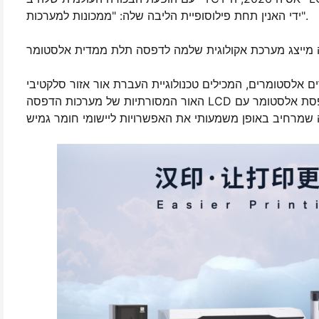
ידי האנין תחת פילוסופיית הליבה שלה: "ממכונות למערכות".
, המכילים טכנולוגיית העברת אור אזור סלקטיבי LCD, המתגברת על מגבלות עוצמת
האור המסורתיות של מערכות הדפסה LCD קונבנציונליות. פריצת דרך זו מספקת גם דיוק גבוה ויעילות גבוהה לדפסת אלסטומר עם