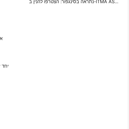
נתראה בסינגפור: הצטרפו להנין ב-ITMA ASIA 2025 כדי להיות עדים לטכנולוגיית הדפסה הדיגיטלית האחרונה