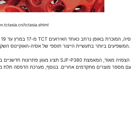
מקור: tctasia.cn/tctasia.shtml
המשפיעים ביותר בתעשיית הייצור תוספי של אסיה-האוקיינוס השקט, תפתח רשמית במרכז התערוכות והכנסים הלאומי (שנגחאי).