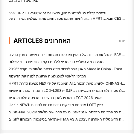
צילומים חדש מרגש.
HPRT TP586W דפסת קבלת ענן למזמנות מזון, עכשיו זמינה!
פרב:
לחקור את מדפסות התמונות והמצלמות מיידיות של HPRT הבא ב CES 2025
הבא:
ARTICLES האחרונים
יותר
מצלמות מיידיות של האנין ומדפסות תמונות ניידות מושכות עניין גדול ב- IEAE שנז'ן 2026
מסע ברמה השלגי: חנין מביא לילדים בקמדו תוכניות חינוך לצילום
האנין זוכה לכבוד חדש ברמה הלאומית: נקרא "2026 Made in China · Trusted Brand by Consumers"
המרכז הלאומי לטכנולוגיה ארגונית למנהיגות חדשנות
HPRT מציגה סדרת NEX המונעת על ידי AI לקמעונאות חכמה ב- CHINASHOP 2026
האנין חושפת חדשנויות LCD-L298 ו- SJF לדפסה תלת מימדית תעשייתית ב- TCT אסיה 2026
הצטרפו להנין בתערוכת הדפסה תלת מימדית TCT אסיה 2026
Hanin NEW1: מדפסת מדבקות ניידת נכנסת לחנויות LOFT ביפן
הנין ב-NRF 2026: העצמה של הקמעונאות עם פתרונות הדפסה אינטליגנטיים עם תרחישים מלאים
נתראה בסינגפור: הצטרפו להנין ב-ITMA ASIA 2025 כדי להיות עדים לטכנולוגיית הדפסה הדיגיטלית האחרונה