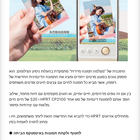
התוכנית של "מצלמה תמונה מיידית" מתמקדת בהעלות ניסיון הצילומים. הוא
מספק טונים בסגנון סרטים ייחודים ומציג את התמונה הדינמינית החדשית של
דופמין, אשר מביא כל תמונה לחיים עם צבעים חיונים ופרטים משותפים.
בין אם זה נופים מדהימים, חיים יומיים, או רגעים מקסימים עם חיות מחמד, שילוב
של חיים חיים S20 ו HPRT CP2100 הופך אותם לתמונות דינמיות של סוג אחד
מלאות עם יצירתיות וסיפור.
כדי להביא את החדשות הזאת ליותר משתמשים, חיו ו HPRT מתחילים אירועים
מחוץ לחוויה לאומית בסין:
● לחטוף ולקחת תמונות באינסטקס הביתה