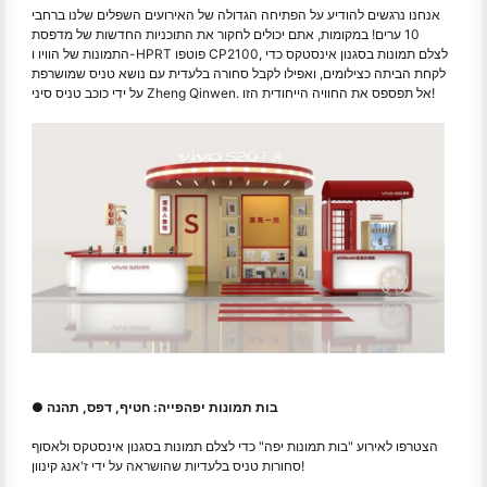
אנחנו נרגשים להודיע על הפתיחה הגדולה של האירועים השפלים שלנו ברחבי
10 ערים! במקומות, אתם יכולים לחקור את התוכניות החדשות של מדפסת
התמונות של הוויו ו-HPRT פוטפו CP2100, לצלם תמונות בסגנון אינסטקס כדי
לקחת הביתה כצילומים, ואפילו לקבל סחורה בלעדית עם נושא טניס שמושרפת
על ידי כוכב טניס סיני Zheng Qinwen. אל תפספס את החוויה הייחודית הזו!
● בות תמונות יפהפייה: חטיף, דפס, תהנה
הצטרפו לאירוע "בות תמונות יפה" כדי לצלם תמונות בסגנון אינסטקס ולאסוף
סחורות טניס בלעדיות שהושראה על ידי ז'אנג קינוון!