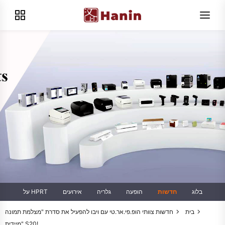
בלוג
חדשות
הופעה
גלריה
אירועים
על HPRT
בית
חדשות
צוותי הופ.פי.אר.טי עם ויבו להפעיל את סדרת "מצלמת תמונה
מיידית" S20!