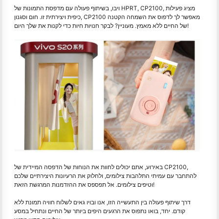
ויבו, בשיתוף פעולה עם מדפסת התמונות של HPRT, CP2100, מציג פעילות
כיפית ויצירתית זו. חום וסגנון, CP2100 מאפשר לך לדפוס את השמחה הקטנה
של החיים ללא מאמץ. מעוניין? לבקר חנויות חיות כדי לקנות את שלך היום!
באירוע, אתם יכולים לחוות את הנוחות של הדפסה המיידית של CP2100,
להתחבר עם עמיתי התלהבות צילומים, ולחלוק את הרעיונות היצירתיים שלכם
וטיפים צילומים. אל תפספס את ההזדמנות המרגשת הזאת!
דרך שיתוף פעולה בין התעשייה הזו, אנו ובויו גאים לשלוח חוויה תמונת ללא
קודם. יחד, בואו נתפוס את הרגעים היפים ביותר של החיים ונתחיל במסע