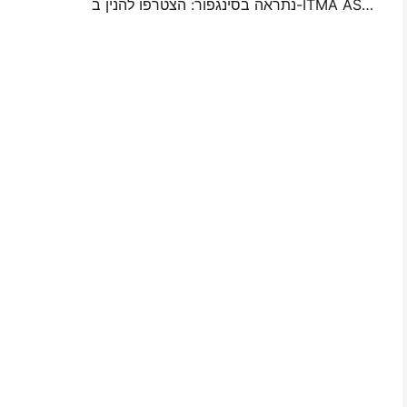
נתראה בסינגפור: הצטרפו להנין ב-ITMA ASIA 2025 כדי להיות עדים לטכנולוגיית הדפסה הדיגיטלית האחרונה