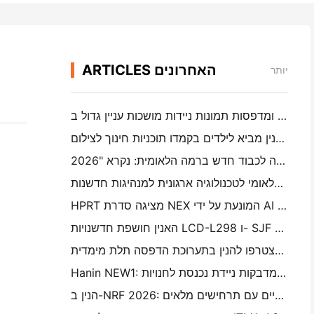
ARTICLES האחרונים
יותר
מצלמות מיידיות של האנין ומדפסות תמונות ניידות מושכות עניין גדול ב- IEAE שנז'ן 2026
מסע ברמה השלגי: חנין מביא לילדים בקמדו תוכניות חינוך לצילום
האנין זוכה לכבוד חדש ברמה הלאומית: נקרא "2026 Made in China · Trusted Brand by Consumers"
המרכז הלאומי לטכנולוגיה ארגונית למנהיגות חדשנות
HPRT מציגה סדרת NEX המונעת על ידי AI לקמעונאות חכמה ב- CHINASHOP 2026
האנין חושפת חדשנויות LCD-L298 ו- SJF לדפסה תלת מימדית תעשייתית ב- TCT אסיה 2026
הצטרפו להנין בתערוכת הדפסה תלת מימדית TCT אסיה 2026
Hanin NEW1: מדפסת מדבקות ניידת נכנסת לחנויות LOFT ביפן
הנין ב-NRF 2026: העצמה של הקמעונאות עם פתרונות הדפסה אינטליגנטיים עם תרחישים מלאים