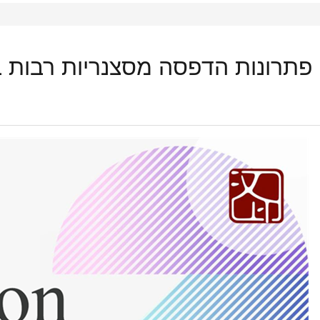
הופעות HPRT פתרונות הדפסה מסצנריות רבות ב