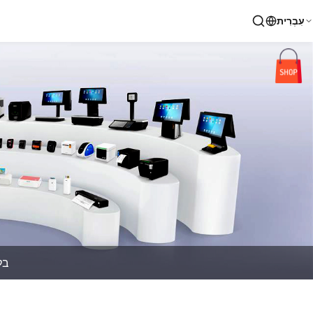
עִבְרִית
בל