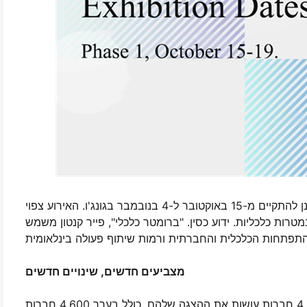
פייר ההפעה והייצוא של סין ה-134, הידוע בדרך כלל כפייר קנטון, מתוכנן להתקיים מ-15 באוקטובר ל-4 בנובמבר בגונג'ו. האירוע צפוי
טרות כלכליות. ידוע כסין. "ברומטר כלכלי", פייר קנטון משמש
מצביעים חדשים, שינויים חדשים
השנה. פייר קנטון מציג יותר מועמדים של איכות גבוהה יותר. מעל 4,900 חברות עושות את ההצגה שלהם, כולל בערך 4,600 חברות