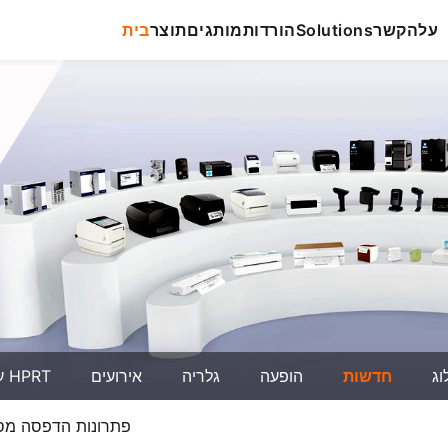
על
הקשר
Solutions
הורדות
מותגים
תוצר
בית
וג
חדשות
הופעה
גלריה
אירועים
על HPRT
הופעות HPRT פתרונות הדפס