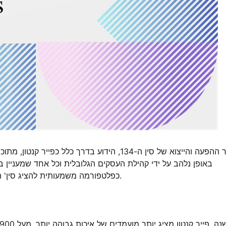
באופן נלהב על ידי קהילת העסקים הגלובלית וכל אחד שמעניין במ
כפלטפורמה משמעותית להציג סין' התפתחות הכלכלית והחברתית ורמות שיתוף פעולה בינלאומית.