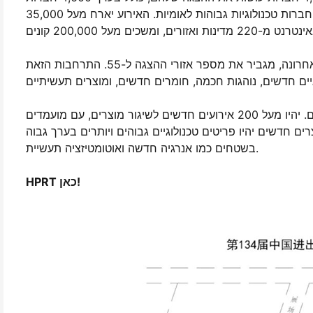
איכות גבוהה עם כותרים כמו "ענקים קטנים" המיוחדים בחדשות וחברות טכנולוגיות גבוהות לאומיות. האירוע יארח מעל 35,000
אזור ההצגה התרחב ב-50,000 מטרים רבועים בהשוואה לדורה האחרונה, מגביר את מספר אזורי ההצגה ל-55. התרחבות הזאת
בנוגע למבנה של ההופעות, השיפורים נעשו בהשוואה לעורך הקודם. יהיו מעל 200 אירועים חדשים לשיגור מוצרים, עם מועמדים
בערך 680,000 פריטים חדשים. בין אלה, כ-100,000 מוצרים חדשים יהיו פריטים טכנולוגיים גבוהים ויותרים בערך גבוה
בשטחים כמו אנרגיה חדשה ואוטומטיזציה תעשיית.
HPRT כאן!