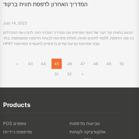
המדריך האחרון לדפסת תווית ברקוד
July 14, 2023
הניווט בתווית קוד הבר של הנוף המדפיס עם המדריך המרכזי הזה. להבין את ההבדלים
בין סוגי הדפסת, ללמוד לתאים תוויות, ולגלות פתרונות לבעיות הדפסה המשותפות. בחר
HPRT עבור פתרונות טביעת קודים ברציפיים לתעשייה מסויימות.
«
43
44
45
46
47
48
49
50
51
52
»
Products
טביעות מדפסות
POS טפסים
אלקטרוניקה לקוחות
מדפסות ניידיות