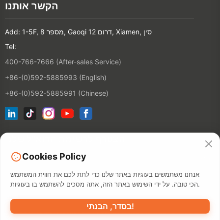
הקשר אותנו
Add: 1-5F, מספר 8, Gaoqi דרום 12, Xiamen, סין
Tel:
400-766-7666 (After-sales Service)
+86-(0)592-5885993 (English)
+86-(0)592-5885991 (Chinese)
הצטרף לרשימת הדוא"ל שלנו
Cookies Policy
הקשר
אנחנו משתמשים בעוגיות באתר שלנו כדי לתת לכם את חווית המשתמש
הכי טובה. על ידי השימוש באתר הזה, אתה מסכים להשתמש בו בעוגיות.
בסדר, הבנתי!
מדיניות פרטיות
תנאי השימוש
מאפ
©2026 XIAMEN HANIN CO., LTD.