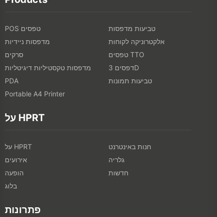
טביעות מדפסות
POS טפסים
אלקטרוניקה לקוחות
מדפסות ניידיות
טפסים TTO
סרקים
דפסים 3D
מדפסות טקסטיליות דיגיטליות
טביעות תמונות
PDA
Portable A4 Printer
על HPRT
חנות באינטרנט
על HPRT
גלריה
אירועים
חדשות
הופעה
בלוג
פתרונות