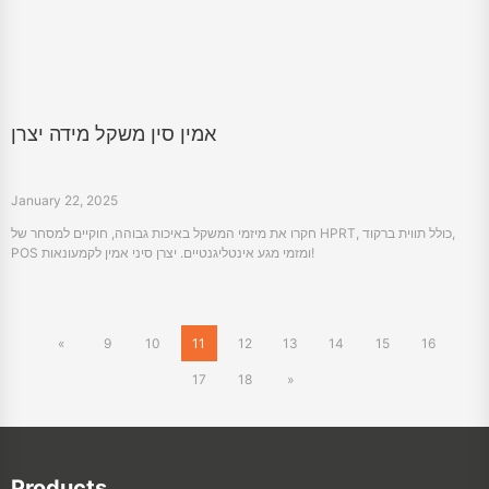
אמין סין משקל מידה יצרן
January 22, 2025
חקרו את מיזמי המשקל באיכות גבוהה, חוקיים למסחר של HPRT, כולל תווית ברקוד,
POS ומזמי מגע אינטליגנטיים. יצרן סיני אמין לקמעונאות!
«
9
10
11
12
13
14
15
16
17
18
»
Products