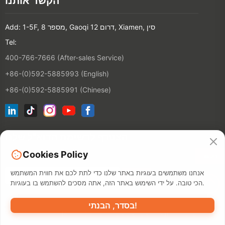
הקשר אותנו
Add: 1-5F, מספר 8, Gaoqi דרום 12, Xiamen, סין
Tel:
400-766-7666 (After-sales Service)
+86-(0)592-5885993 (English)
+86-(0)592-5885991 (Chinese)
הצטרף לרשימת הדוא"ל שלנו
Cookies Policy
הקשר
אנחנו משתמשים בעוגיות באתר שלנו כדי לתת לכם את חווית המשתמש
הכי טובה. על ידי השימוש באתר הזה, אתה מסכים להשתמש בו בעוגיות.
בסדר, הבנתי!
מדיניות פרטיות
תנאי השימוש
מאפ
©2026 XIAMEN HANIN CO., LTD.