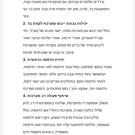
ובדדים אלסטיים גבוהים, עם פונקציות כגון מוצצה קצה,
התפשטות בד, מרכז, מזון יתר והסרת פרח עבור סיום בד נקי
יותר.
2. יעילות גבוהה ייבש ומערכת לקחת בד
כולל תא ייבוש עם מערכות מתח, יישור ומנהג של מוביל, יחד
עם רדיאטורים, אווררי זרימה, אווררי פליטה וצינורי אוויר
לייבוש מהיר של בדים מודפסים. מקורות חום: אפשרויות
קיטור, גז טבעי או שמן תרמי זמינות.
3. יחידת הדפסה הראשית
מצויד במסך מסתובב כפול עבור הדפסה לפני ואחרי הדפסה,
המאפשר ציפוי בסיס וצבע ברוחב מלא. המסך המסתובב
לאחר הדפסה תומך בתהליכים מורחבים כגון יישור דפוס,
הדפסה יתר, אפקטי זהב / כסף מתכותיים, ודפסה מפרינה.
4. שיתוף פעולה רב מערכות
משלב אספקת דיו מתקדמת, שליטה בטמפרטורת דיו, לחץ
שלילי בלועה סגורה, ומערכות ניהול ראש הדפסה. כולל
קיליברציה צבעית מרובת ראשים, ניקוי ראש הדפסה
אוטומטי, והלחות לתחזוקה קלה יותר ובטיחות ראש הדפסה
משופרת, ביצועים ותקופת חיים.