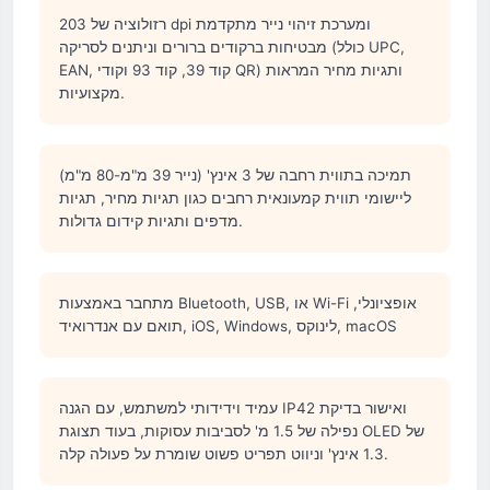
רזולוציה של 203 dpi ומערכת זיהוי נייר מתקדמת
מבטיחות ברקודים ברורים וניתנים לסריקה (כולל UPC,
EAN, קוד 39, קוד 93 וקודי QR) ותגיות מחיר המראות
מקצועיות.
תמיכה בתווית רחבה של 3 אינץ' (נייר 39 מ"מ-80 מ"מ)
ליישומי תווית קמעונאית רחבים כגון תגיות מחיר, תגיות
מדפים ותגיות קידום גדולות.
מתחבר באמצעות Bluetooth, USB, או Wi-Fi אופציונלי,
תואם עם אנדרואיד, iOS, Windows, לינוקס, macOS
עמיד וידידותי למשתמש, עם הגנה IP42 ואישור בדיקת
נפילה של 1.5 מ' לסביבות עסוקות, בעוד תצוגת OLED של
1.3 אינץ' וניווט תפריט פשוט שומרת על פעולה קלה.