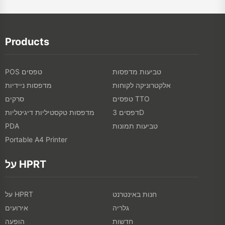
Products
טביעות מדפסות
POS טפסים
אלקטרוניקה לקוחות
מדפסות ניידיות
טפסים TTO
סרקים
דפסים 3D
מדפסות טקסטיליות דיגיטליות
טביעות תמונות
PDA
Portable A4 Printer
על HPRT
חנות באינטרנט
על HPRT
גלריה
אירועים
חדשות
הופעה